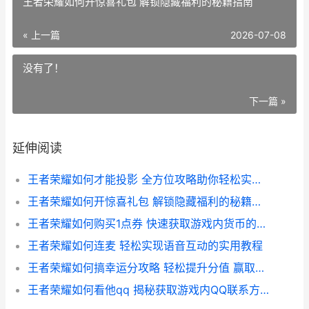
王者荣耀如何开惊喜礼包 解锁隐藏福利的秘籍指南
« 上一篇
2026-07-08
没有了！
下一篇 »
延伸阅读
王者荣耀如何才能投影 全方位攻略助你轻松实现游戏大屏体验
王者荣耀如何开惊喜礼包 解锁隐藏福利的秘籍指南
王者荣耀如何购买1点券 快速获取游戏内货币的指南
王者荣耀如何连麦 轻松实现语音互动的实用教程
王者荣耀如何搞幸运分攻略 轻松提升分值 赢取丰厚奖励全解析
王者荣耀如何看他qq 揭秘获取游戏内QQ联系方式的方法指南