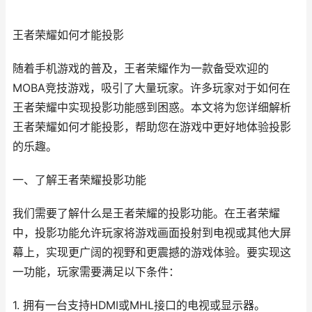
王者荣耀如何才能投影
随着手机游戏的普及，王者荣耀作为一款备受欢迎的
MOBA竞技游戏，吸引了大量玩家。许多玩家对于如何在
王者荣耀中实现投影功能感到困惑。本文将为您详细解析
王者荣耀如何才能投影，帮助您在游戏中更好地体验投影
的乐趣。
一、了解王者荣耀投影功能
我们需要了解什么是王者荣耀的投影功能。在王者荣耀
中，投影功能允许玩家将游戏画面投射到电视或其他大屏
幕上，实现更广阔的视野和更震撼的游戏体验。要实现这
一功能，玩家需要满足以下条件：
1. 拥有一台支持HDMI或MHL接口的电视或显示器。