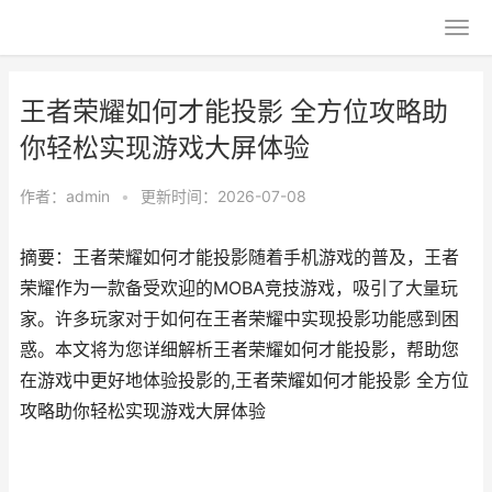
王者荣耀如何才能投影 全方位攻略助
你轻松实现游戏大屏体验
作者：
admin
•
更新时间：2026-07-08
摘要：王者荣耀如何才能投影随着手机游戏的普及，王者
荣耀作为一款备受欢迎的MOBA竞技游戏，吸引了大量玩
家。许多玩家对于如何在王者荣耀中实现投影功能感到困
惑。本文将为您详细解析王者荣耀如何才能投影，帮助您
在游戏中更好地体验投影的,王者荣耀如何才能投影 全方位
攻略助你轻松实现游戏大屏体验