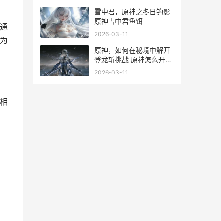
雪中君，原神之冬日钓影
原神雪中君鱼饵
通
2026-03-11
为
原神，如何在秘境中解开
登龙斩挑战 原神怎么开启
密室
2026-03-11
相