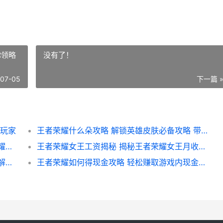
你领略
没有了！
-07-05
下一篇 
妹玩家
王者荣耀什么朵攻略 解锁英雄皮肤必备攻略 带你领略朵朵风采
王者荣耀如何查上赛季战绩 轻松回顾往昔荣耀时刻指南
王者荣耀女王工资揭秘 揭秘王者荣耀女王月收入多少及薪资构成
王者荣耀如何贴标签视频教程 高效标签技巧解析与应用
王者荣耀如何得现金攻略 轻松赚取游戏内现金奖励全解析