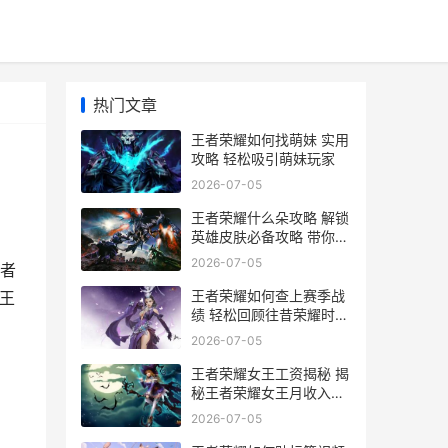
热门文章
王者荣耀如何找萌妹 实用
攻略 轻松吸引萌妹玩家
2026-07-05
王者荣耀什么朵攻略 解锁
英雄皮肤必备攻略 带你领
略朵朵风采
2026-07-05
者
王者荣耀如何查上赛季战
王
绩 轻松回顾往昔荣耀时刻
指南
2026-07-05
王者荣耀女王工资揭秘 揭
秘王者荣耀女王月收入多
少及薪资构成
2026-07-05