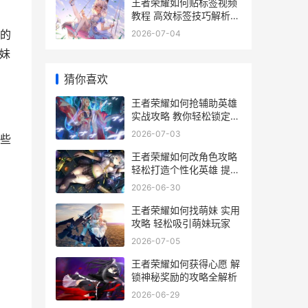
王者荣耀如何贴标签视频
教程 高效标签技巧解析与
应用
的
2026-07-04
妹
猜你喜欢
王者荣耀如何抢辅助英雄
实战攻略 教你轻松锁定心
仪辅助英雄
2026-07-03
些
王者荣耀如何改角色攻略
轻松打造个性化英雄 提升
游戏体验全解析
2026-06-30
王者荣耀如何找萌妹 实用
攻略 轻松吸引萌妹玩家
2026-07-05
王者荣耀如何获得心愿 解
锁神秘奖励的攻略全解析
2026-06-29