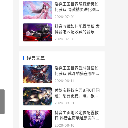
洛克王国世界隐藏精灵如
何获取 隐藏精灵进化图
洛克王国世界隐秘滩涂
2026-07-01
抖音收藏如何配置隐私 发
抖音怎么配收藏的音乐
2026-07-01
经典文章
洛克王国世界武斗酷猫如
何获取 武斗酷猫在哪里里
进化 洛克王国世界武队
2026-06-11
付款宝蚂蚁庄园8月6日问
题：想要更稳、准、狠地
打中蚊子，最好如何拍 付
2026-03-11
款宝蚂蚁庄园是真的吗
»
抖音主页地区定位配置教
程 抖音主页地址是实时的
吗
2026-06-16