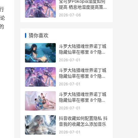
宝可梦Pokopia湿度如何
提高 栖息地湿度提高策略
行
宝可梦 浸水
2026-07-06
论
的
猜你喜欢
斗罗大陆猎魂世界诺丁城
隐藏仙草在哪里 8个隐藏
仙草位置概括 斗罗大陆猎
2026-07-01
魂世界凝影位置
斗罗大陆猎魂世界诺丁城
隐藏仙草在哪里 8个隐藏
仙草位置概括 斗罗大陆猎
2026-07-01
魂世界诺丁城仙草位置
斗罗大陆猎魂世界诺丁城
隐藏仙草在哪里 8个隐藏
仙草位置概括 斗罗大陆猎
2026-07-01
魂世界阵容推荐
抖音收藏如何配置隐私 抖
音我的收藏怎么添加音乐
2026-07-01