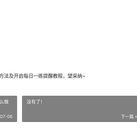
组方法及开启每日一练提醒教程，望采纳~
怎么做
没有了！
-07-06
下一篇 