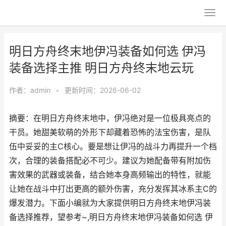
明日方舟终末地伊冯装备如何选 伊冯
装备选择主推 明日方舟终末地云玩
作者：
admin
•
更新时间：2026-06-02
摘要：在明日方舟终末地中，伊冯绝对是一位极具亮点的
干员。她甜美软萌的外形下却藏着恐怖的法宝伤害，是队
伍中妥妥的主C核心。要是想让伊冯的战斗力再提升一个档
次，合理的装备搭配必不可少。建议为她配备带有附加伤
害效果的武器或装备，结合她本身高频输出的特性，就能
让她在战斗中打出更高的额外伤害，充分发挥其冰系主C的
爆发潜力。下面小编就为大家提供明日方舟终末地伊冯装
备选择推荐，望参考~,明日方舟终末地伊冯装备如何选 伊