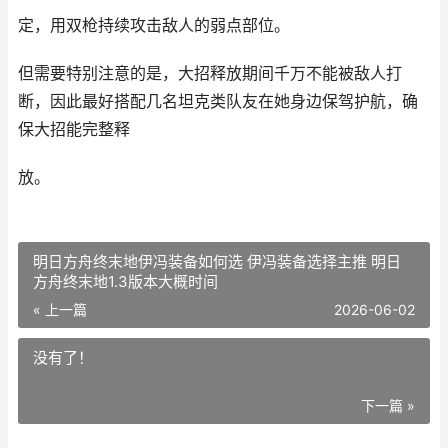
定，用双枪持续攻击敌人的弱点部位。
但需要特别注意的是，大招释放期间千万不能被敌人打
断，因此最好搭配几名坦克类队友在她身边保驾护航，确
保大招能完整释
放。
明日方舟终末地伊冯装备如何选 伊冯装备选择主推 明日
方舟终末地1.3版本大概时间
« 上一篇
2026-06-02
没有了！
下一篇 »