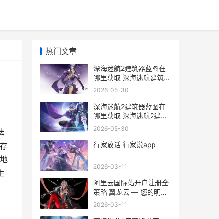
热门文章
深海迷航2建筑器蓝图在
哪里获取 深海迷航建筑布
局
2026-05-30
深海迷航2建筑器蓝图在
哪里获取 深海迷航2建筑
枪
2026-05-30
法
行家放话 行家说app
存
地
2026-03-11
生
阿里云国际站开户注册全
策略 翼龙云 — 您的明智
之选 阿里云国际站官网入
2026-03-11
口