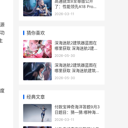
高通骁龙8至尊版公开
了：性能领先A18 Pro达
到40%，更有多项首发 高
2026-03-11
，
通骁龙8至尊版手机有哪
些
源
功
猜你喜欢
主
深海迷航2建筑器蓝图在
哪里获取 深海迷航2建筑
枪
2026-05-30
深海迷航2建筑器蓝图在
哪里获取 深海迷航建筑布
局
2026-05-30
度
经典文章
付款宝神奇海洋答题9月3
日题目：猜—猜:哪种海洋
动物更能忍饥挨饿
2026-03-11