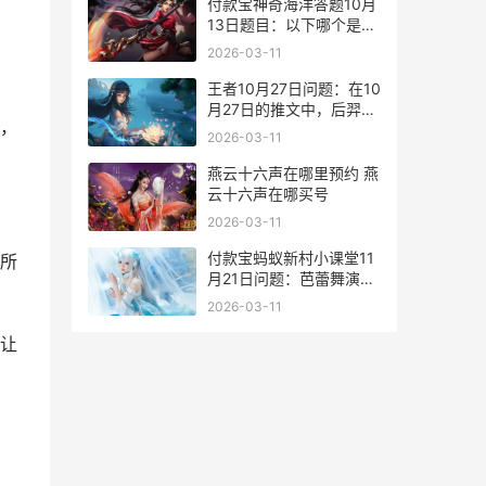
付款宝神奇海洋答题10月
13日题目：以下哪个是牡
蛎礁主要的生态服务功能
2026-03-11
王者10月27日问题：在10
月27日的推文中，后羿的
，
哪款皮肤将第一次加入神
2026-03-11
奇商店呢 王者荣耀1月27
日
燕云十六声在哪里预约 燕
云十六声在哪买号
2026-03-11
付款宝蚂蚁新村小课堂11
所
月21日问题：芭蕾舞演员
之所以能用脚尖站立，秘
2026-03-11
密在于 付款宝蚂蚁新村怎
么关闭
让