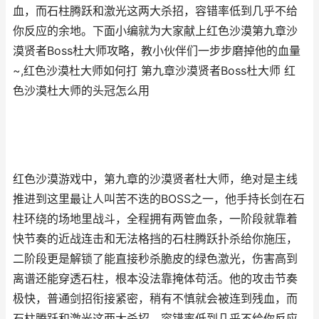
血，而石柱腾跃和激光这两大杀招，容错率低到几乎不给
你反应的余地。下面小编就为大家献上红色沙漠第九章沙
漠贤者Boss杜大师攻略，教小伙伴们一步步磨掉他的血量
~,红色沙漠杜大师如何打 第九章沙漠贤者Boss杜大师 红
色沙漠杜大师的头冠怎么用
红色沙漠游戏中，第九章的沙漠贤者杜大师，绝对是主线
推进到这里最让人叫苦不迭的BOSS之一，他手持长剑在石
柱环绕的场地里战斗，全程拥有两管血条，一阶段就靠着
快节奏的近战连击和无法格挡的石柱腾跃扑杀给你施压，
二阶段更是解锁了能直接秒杀脆皮的绿色激光，伤害高到
离谱还能穿透石柱，根本没法靠掩体苟活。他的攻击节奏
极快，普通剑招衔接紧密，稍有不慎就会被连到残血，而
石柱腾跃和激光这两大杀招，容错率低到几乎不给你反应