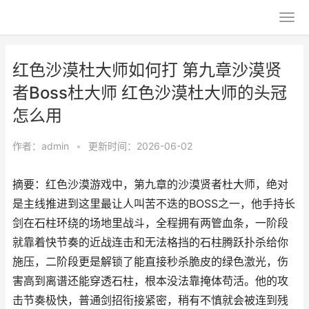
红色沙漠杜大师如何打 第九章沙漠贤
者Boss杜大师 红色沙漠杜大师的头冠
怎么用
作者：
admin
•
更新时间：2026-06-02
摘要：红色沙漠游戏中，第九章的沙漠贤者杜大师，绝对
是主线推进到这里最让人叫苦不迭的BOSS之一，他手持长
剑在石柱环绕的场地里战斗，全程拥有两管血条，一阶段
就靠着快节奏的近战连击和无法格挡的石柱腾跃扑杀给你
施压，二阶段更是解锁了能直接秒杀脆皮的绿色激光，伤
害高到离谱还能穿透石柱，根本没法靠掩体苟活。他的攻
击节奏极快，普通剑招衔接紧密，稍有不慎就会被连到残