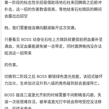
第一阶段的标志性杀招是借助场地石柱来回腾跳之后俯冲
扑击，这一招的伤害数值很高，等他结束石柱跳跃的瞬间
会露出出招空
档，我们需要接连横向翻滚躲开这次突袭。
只要看见 BOSS 动身往石柱上方跳跃就要提前把血量补至
满血，充足血量能避免被一击带走，同时盾牌格挡没办法
抵消这一招带来
的伤害。
切换到二阶段之后 BOSS 解锁绿色激光技能，该招式破坏
力出众，生命加点没升到八级的角色碰到就会直接阵亡。
BOSS 接连三道激光齐射的时候需要不间断精准闪避，失
误一次就很难存活，被单道激光打中就会倒地受控没法移
动，后续光束会