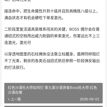
接连命中，把生命属性升到十级并且防具精炼八级以上，
满血状态才有机会硬吃下单发激光。
二阶段里复活道具是维系闯关的关键，BOSS 偶尔会在普
通招式的空档甩出威力削弱的单束激光，伤害远比不上三
连激光，激光可
以穿透地图里的石柱掩体没法靠立柱藏身，盾牌同样阻拦
不了光束，剩余的各类近战招式依旧参照一阶段弹反输出
的打法就行。
红色沙漠杜大师如何打 第九章沙漠贤者Boss杜大师 红色
沙漠在哪
« 上一篇
2026-06-02