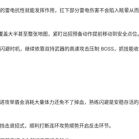
的雷电抗性就能发挥作用，扛下部分雷电伤害不会陷入眩晕从而
半覆盖大半甚至整张地图，紧盯出招预备动作提前移动到安全点位
闪避时机，继续依靠双持武器的高速攻击压制 BOSS，抓技能收
各类进攻举盾会消耗大量体力还免不了掉血，熟练闪避是安稳存活的
该格挡击退招式，顺利打断连环攻势顺势开启反击环节。