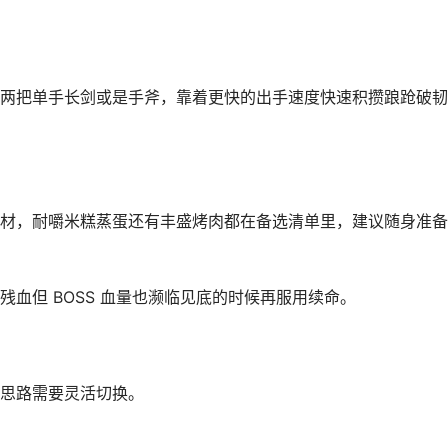
两把单手长剑或是手斧，靠着更快的出手速度快速积攒踉跄破韧
材，耐嚼米糕蒸蛋还有丰盛烤肉都在备选清单里，建议随身准备
血但 BOSS 血量也濒临见底的时候再服用续命。
思路需要灵活切换。