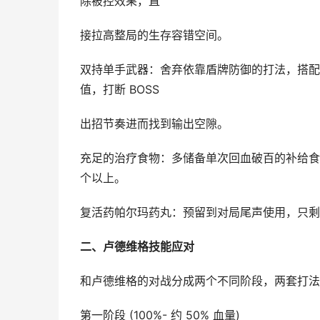
除被控效果，直
接拉高整局的生存容错空间。
双持单手武器：舍弃依靠盾牌防御的打法，搭配
值，打断 BOSS
出招节奏进而找到输出空隙。
充足的治疗食物：多储备单次回血破百的补给食
个以上。
复活药帕尔玛药丸：预留到对局尾声使用，只剩残
二、卢德维格技能应对
和卢德维格的对战分成两个不同阶段，两套打法
第一阶段 (100%- 约 50% 血量)