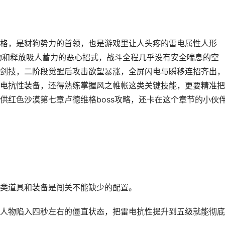
格，是豺狗势力的首领，也是游戏里让人头疼的雷电属性人形
行物和释放吸人蓄力的恶心招式，战斗全程几乎没有安全喘息的空
剑技，二阶段觉醒后攻击欲望暴涨，全屏闪电与瞬移连招齐出，
电抗性装备，还得熟练掌握风之帷帐这类关键技能，更要精准把
供红色沙漠第七章卢德维格boss攻略，还卡在这个章节的小伙
类道具和装备是闯关不能缺少的配置。
人物陷入四秒左右的僵直状态，把雷电抗性提升到五级就能彻底