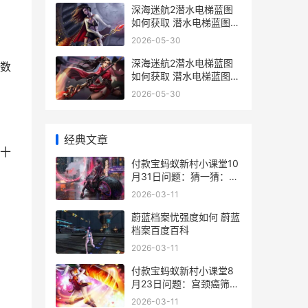
深海迷航2潜水电梯蓝图
如何获取 潜水电梯蓝图获
取策略 深海迷航2潜水电
2026-05-30
梯在哪
深海迷航2潜水电梯蓝图
数
如何获取 潜水电梯蓝图获
取策略 深海迷航2潜水服
2026-05-30
怎么用
经典文章
十
付款宝蚂蚁新村小课堂10
月31日问题：猜一猜：红
绿灯最早是为了指挥啥子
2026-03-11
设计的 蚂蚁新村 支付宝
蔚蓝档案忧强度如何 蔚蓝
档案百度百科
2026-03-11
​付款宝蚂蚁新村小课堂8
月23日问题：宫颈癌筛查
方式主要包括宫颈TCT检
2026-03-11