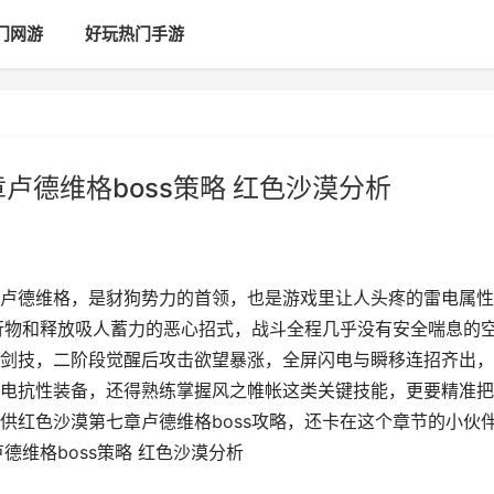
门网游
好玩热门手游
卢德维格boss策略 红色沙漠分析
卢德维格，是豺狗势力的首领，也是游戏里让人头疼的雷电属性
飞行物和释放吸人蓄力的恶心招式，战斗全程几乎没有安全喘息的
剑技，二阶段觉醒后攻击欲望暴涨，全屏闪电与瞬移连招齐出，
电抗性装备，还得熟练掌握风之帷帐这类关键技能，更要精准把
供红色沙漠第七章卢德维格boss攻略，还卡在这个章节的小伙
德维格boss策略 红色沙漠分析