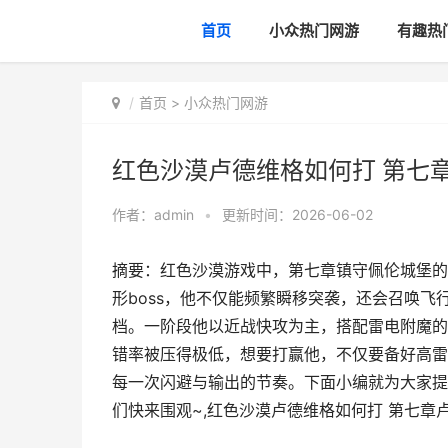
首页
小众热门网游
有趣热
首页
>
小众热门网游
红色沙漠卢德维格如何打 第七章
作者：
admin
•
更新时间：2026-06-02
摘要：红色沙漠游戏中，第七章镇守佩伦城堡的
形boss，他不仅能频繁瞬移突袭，还会召唤
档。一阶段他以近战快攻为主，搭配雷电附魔的
错率被压得极低，想要打赢他，不仅要备好高雷
每一次闪避与输出的节奏。下面小编就为大家提
们快来围观~,红色沙漠卢德维格如何打 第七章卢