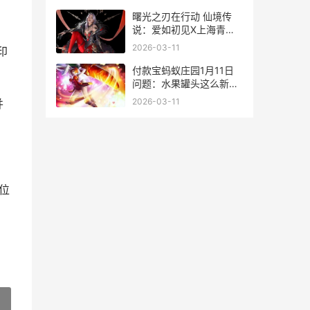
曙光之刃在行动 仙境传
说：爱如初见X上海青浦
警方反诈宣传火热进行时
2026-03-11
印
曙光行动游戏
付款宝蚂蚁庄园1月11日
问题：水果罐头这么新鲜,
是添加了大量的防腐剂吗
2026-03-11
并
支付宝蚂蚁庄园答案大全
一览
位