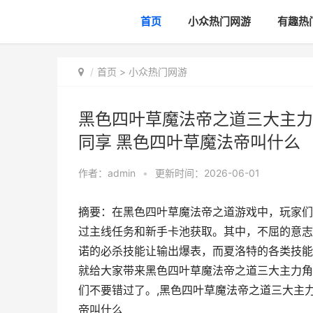
首页
小众热门网游
有趣热
首页
>
小众热门网游
黑色四叶草魔法帝之道三大主力
同享 黑色四叶草魔法帝叫什么
作者：
admin
•
更新时间：2026-06-01
摘要：在黑色四叶草魔法帝之道游戏中，玩家们
过主线任务和新手卡池获取。其中，不屈的意志
诺的必杀技能让输出爆表，而夏洛特的各类技能
就给大家带来黑色四叶草魔法帝之道三大主力角
们不要错过了。,黑色四叶草魔法帝之道三大主
帝叫什么