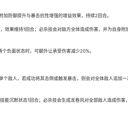
身附加防御提升与暴击抗性增强的增益效果，持续2回合。
%，效果维持1回合；必杀技会对敌方全体造成伤害，并为自身附
两个负面状态时，可额外让承受伤害减少20%。
击单个敌人，若成功将其击倒或触发暴击，则会对全体敌人追加一
技能沉默状态1回合；必杀技会生成龙卷风对全部敌人造成伤害