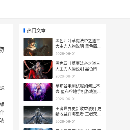
热门文章
黑色四叶草魔法帝之道三
大主力人物说明 黑色四叶
物
草手机游戏三大主力人物
2026-06-01
同享 黑色四叶草魔法帝叫
什么
黑色四叶草魔法帝之道三
大主力人物说明 黑色四叶
草手机游戏三大主力人物
2026-06-01
同享 黑色四叶草魔法帝之
道角色强度
星布谷地测试服如何进不
通
去 星布谷地手机游戏测试
尤
服进不去化解办法 星布谷
2026-06-01
地测试服下载
编
王者世界更新收益说明 更
伴
新收益在哪里看 王者荣耀
更新维护到几点?
法
2026-06-01