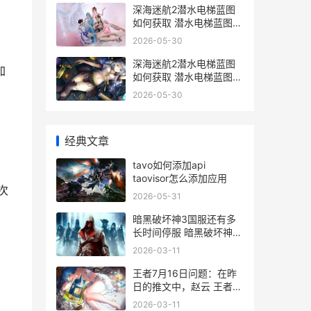
深海迷航2潜水电梯蓝图
如何获取 潜水电梯蓝图获
取策略 深海迷航2潜水电
2026-05-30
梯在哪
深海迷航2潜水电梯蓝图
加
如何获取 潜水电梯蓝图获
取策略 深海迷航2潜水服
2026-05-30
怎么用
经典文章
tavo如何添加api
taovisor怎么添加应用
次
2026-05-31
暗黑破坏神3国服还有多
长时间停服 暗黑破坏神3
，
国服免费
2026-03-11
王者7月16日问题：在昨
日的推文中，赵云 王者荣
耀7月6号更新内容
2026-03-11