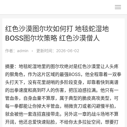
红色沙漠图尔坎如何打 地毯蛇湿地
BOSS图尔坎策略 红色沙漠僧人
作者：
admin
•
更新时间：2026-06-02
摘要：地毯蛇湿地里的图尔坎绝对是红色沙漠里让人头疼
的狠角色，作为这片区域的最强BOSS，他全程靠着一双拳
头打天下，没有花里胡哨的多阶段变身，却靠着快到离谱
的出拳速度和高到吓人的伤害，把压迫感拉满。他只有一
管血条，自身血量不算厚，属于典型的脆皮高攻类型，可
每一拳都能让你掉大半管血，稍微贪刀或者闪避慢半拍，
就会被他一套连招直接带走。另外这一章的战斗场地不算
开阔，他还总爱快速贴脸，不给你太多拉扯空间，想要打