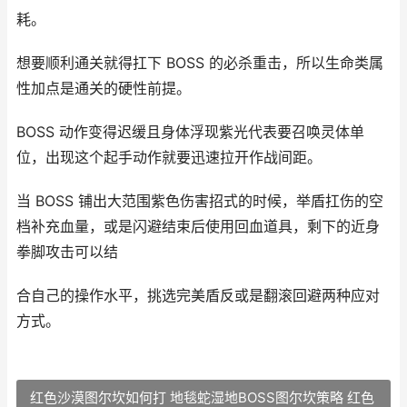
耗。
想要顺利通关就得扛下 BOSS 的必杀重击，所以生命类属
性加点是通关的硬性前提。
BOSS 动作变得迟缓且身体浮现紫光代表要召唤灵体单
位，出现这个起手动作就要迅速拉开作战间距。
当 BOSS 铺出大范围紫色伤害招式的时候，举盾扛伤的空
档补充血量，或是闪避结束后使用回血道具，剩下的近身
拳脚攻击可以结
合自己的操作水平，挑选完美盾反或是翻滚回避两种应对
方式。
红色沙漠图尔坎如何打 地毯蛇湿地BOSS图尔坎策略 红色