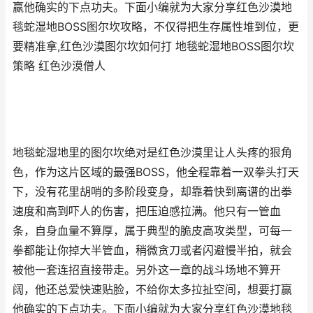
赢他确实的下点功夫。下面小编就为大家分享红色沙漠地
毯蛇湿地BOSS图尔坎攻略，不仅得把生存属性堆到位，更
要精准拿,红色沙漠图尔坎如何打 地毯蛇湿地BOSS图尔坎
策略 红色沙漠僧人
地毯蛇湿地里的图尔坎绝对是红色沙漠里让人头疼的狠角
色，作为这片区域的最强BOSS，他全程靠着一双拳头打天
下，没有花里胡哨的多阶段变身，却靠着快到离谱的出拳
速度和高到吓人的伤害，把压迫感拉满。他只有一管血
条，自身血量不算厚，属于典型的脆皮高攻类型，可每一
拳都能让你掉大半管血，稍微贪刀或者闪避慢半拍，就会
被他一套连招直接带走。另外这一章的战斗场地不算开
阔，他还总爱快速贴脸，不给你太多拉扯空间，想要打赢
他确实的下点功夫。下面小编就为大家分享红色沙漠地毯