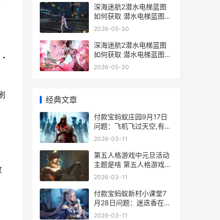
深海迷航2潜水电梯蓝图
如何获取 潜水电梯蓝图获
取策略 深海迷航2潜水电
2026-05-30
梯在哪
深海迷航2潜水电梯蓝图
如何获取 潜水电梯蓝图获
・
取策略 深海迷航2潜水服
2026-05-30
怎么用
次刷
经典文章
​付款宝蚂蚁庄园9月17日
问题：飞机飞过天空,有时
会留下一道白烟,这其实是
2026-03-11
第五人格游戏中元旦活动
主题是啥 第五人格游戏中
效
的图片
2026-03-11
付款宝蚂蚁新村小课堂7
月28日问题：迷迭香在几
月开花 蚂蚁新村 支付宝
2026-03-11