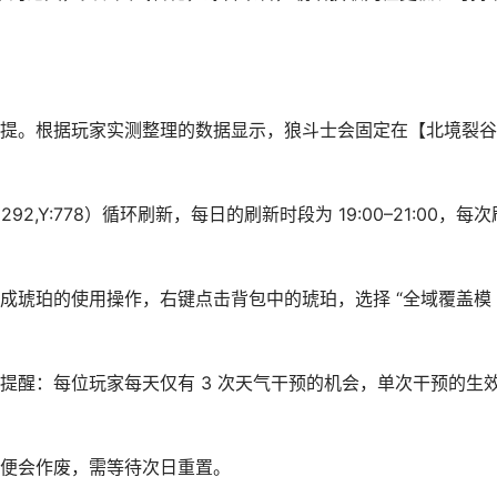
提。根据玩家实测整理的数据显示，狼斗士会固定在【北境裂谷
；X:1292,Y:778）循环刷新，每日的刷新时段为 19:00–21:00，每
成琥珀的使用操作，右键点击背包中的琥珀，选择 “全域覆盖模
提醒：每位玩家每天仅有 3 次天气干预的机会，单次干预的生
便会作废，需等待次日重置。