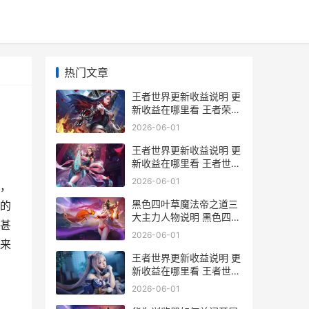
热门文章
王者世界更新收益说明 更
新收益在哪里看 王者荣耀
更新维护到几点?
2026-06-01
王者世界更新收益说明 更
新收益在哪里看 王者世界
怎么停更了
2026-06-01
，
黑色四叶草魔法帝之道三
的
大主力人物说明 黑色四叶
甚
草手机游戏三大主力人物
2026-06-01
同享 黑色四叶草魔法帝之
来
道国服简体中文翻译成
王者世界更新收益说明 更
功?
新收益在哪里看 王者世界
更新收不到消息
2026-06-01