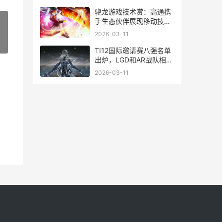
骁龙游戏技术赏：高通携
手生态伙伴展现移动技术
创新赋能前沿数字娱乐尝
2026-03-11
试 骁龙玩游戏哪个更好
»
TI12国际邀请赛八强名单
出炉，LGD和AR战队相遇
ti国际邀请赛历届冠军
2026-03-11