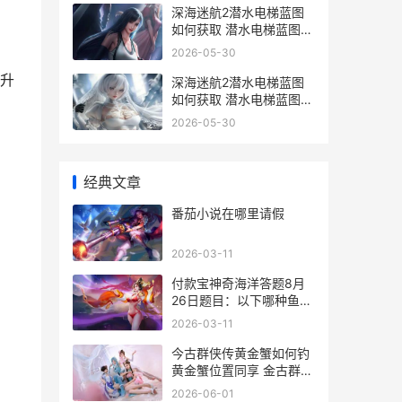
深海迷航2潜水电梯蓝图
如何获取 潜水电梯蓝图获
取策略 深海迷航2潜水电
2026-05-30
梯在哪
升
深海迷航2潜水电梯蓝图
如何获取 潜水电梯蓝图获
取策略 深海迷航2潜水服
2026-05-30
怎么用
经典文章
番茄小说在哪里请假
2026-03-11
付款宝神奇海洋答题8月
26日题目：以下哪种鱼会
用发光的“小灯笼”诱捕猎
2026-03-11
物
今古群侠传黄金蟹如何钓
黄金蟹位置同享 金古群侠
传门派攻略
2026-06-01