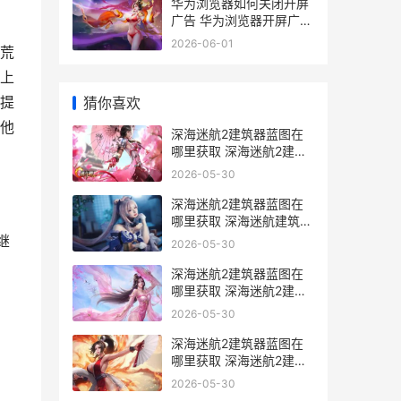
华为浏览器如何关闭开屏
广告 华为浏览器开屏广告
关闭配置方式 华为浏览器
2026-06-01
荒
如何打开html文件
上
提
猜你喜欢
他
深海迷航2建筑器蓝图在
哪里获取 深海迷航2建筑
枪
2026-05-30
深海迷航2建筑器蓝图在
哪里获取 深海迷航建筑布
局
继
2026-05-30
深海迷航2建筑器蓝图在
哪里获取 深海迷航2建筑
bug
2026-05-30
深海迷航2建筑器蓝图在
哪里获取 深海迷航2建筑
无法拆除
2026-05-30