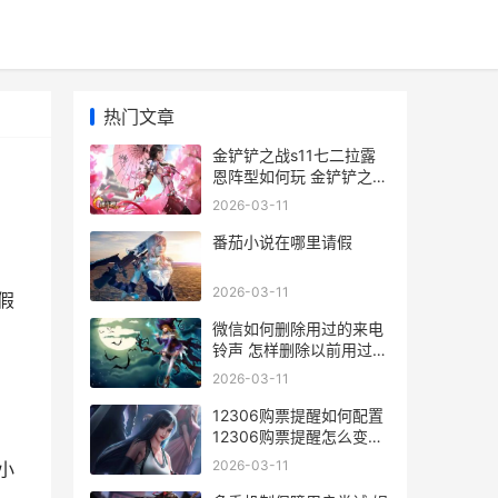
热门文章
金铲铲之战s11七二拉露
恩阵型如何玩 金铲铲之战
s1赛季
2026-03-11
番茄小说在哪里请假
2026-03-11
假
微信如何删除用过的来电
铃声 怎样删除以前用过的
微信账号
2026-03-11
12306购票提醒如何配置
12306购票提醒怎么变为
短信
2026-03-11
小