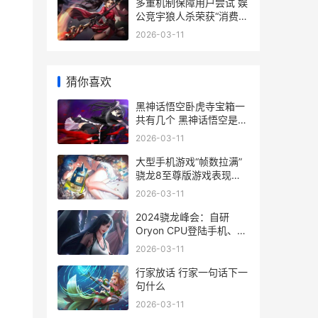
多重机制保障用户尝试 娱
公竞宇狼人杀荣获“消费者
权益保护优秀品牌” 多重
2026-03-11
机遇叠加
猜你喜欢
黑神话悟空卧虎寺宝箱一
共有几个 黑神话悟空是什
么故事
2026-03-11
大型手机游戏“帧数拉满”
骁龙8至尊版游戏表现强
悍
2026-03-11
2024骁龙峰会：自研
Oryon CPU登陆手机、汽
车丨骁龙8至尊版、骁龙
2026-03-11
至尊版汽车平台 骁龙技术
峰会2020直播
行家放话 行家一句话下一
句什么
2026-03-11