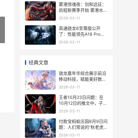
雾港惊魂夜：剑和远征：
启程新赛季开始 雾港水手
解析
2026-03-11
高通骁龙8至尊版公开
了：性能领先A18 Pro达
»
到40%，更有多项首发 高
2026-03-11
通骁龙8至尊版属于什么
档次
经典文章
骁龙嘉年华综合展示前沿
移动科技，赋能美好数字
生活 骁龙之夜嘉年华
2026-03-11
王者10月23日问题：在
10月12日的推文中，子阳
为瑶的哪款皮肤制作了个
2026-03-11
性签名呢 王者荣耀10月
23号更新内容
付款宝蚂蚁庄园8月9日问
题：人们常说的“秋老虎”
一般发生在啥子时候 付款
2026-03-11