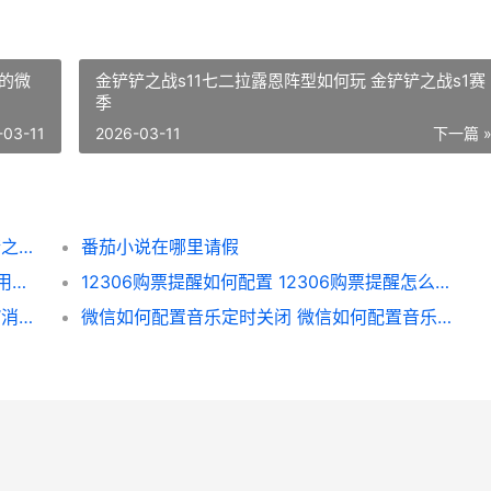
的微
金铲铲之战s11七二拉露恩阵型如何玩 金铲铲之战s1赛
季
-03-11
2026-03-11
下一篇 
金铲铲之战s11七二拉露恩阵型如何玩 金铲铲之战s1赛季
番茄小说在哪里请假
微信如何删除用过的来电铃声 怎样删除以前用过的微信账号
12306购票提醒如何配置 12306购票提醒怎么变为短信
多重机制保障用户尝试 娱公竞宇狼人杀荣获“消费者权益保护优秀品牌” 多重机遇叠加
微信如何配置音乐定时关闭 微信如何配置音乐文件