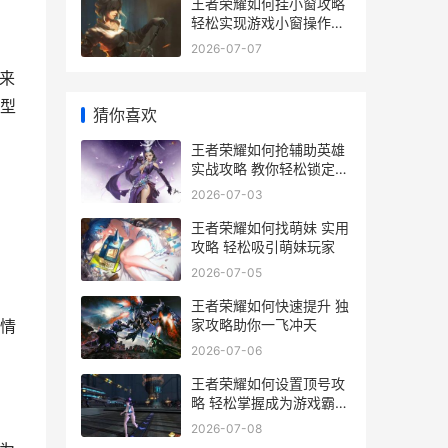
王者荣耀如何挂小窗攻略
轻松实现游戏小窗操作技
巧解析
2026-07-07
来
型
猜你喜欢
王者荣耀如何抢辅助英雄
实战攻略 教你轻松锁定心
仪辅助英雄
2026-07-03
王者荣耀如何找萌妹 实用
攻略 轻松吸引萌妹玩家
2026-07-05
王者荣耀如何快速提升 独
家攻略助你一飞冲天
情
2026-07-06
王者荣耀如何设置顶号攻
略 轻松掌握成为游戏霸主
的秘密设置技巧
2026-07-08