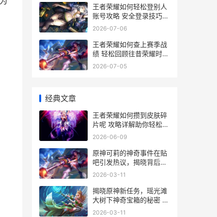
够为
王者荣耀如何轻松登别人
账号攻略 安全登录技巧大
揭秘
2026-07-06
王者荣耀如何查上赛季战
绩 轻松回顾往昔荣耀时刻
指南
2026-07-05
经典文章
王者荣耀如何攒到皮肤碎
片呢 攻略详解助你轻松收
集心仪皮肤
2026-06-09
原神可莉的神奇事件在贴
吧引发热议，揭晓背后的
故事 原神可莉任务攻略
2026-03-11
揭晓原神新任务，瑶光滩
大树下神奇宝箱的秘密 原
神新任务在哪
2026-03-11