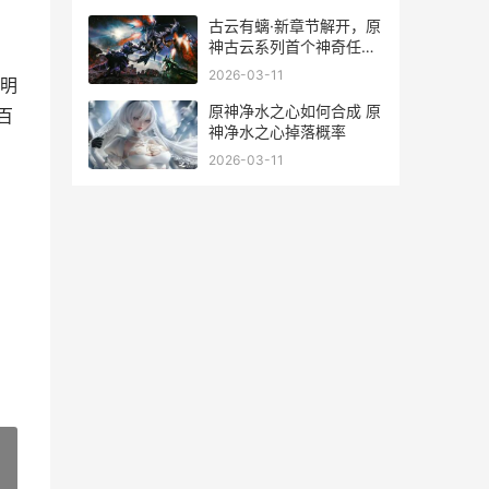
古云有螭·新章节解开，原
神古云系列首个神奇任务
详细解答 原声古云有螭
2026-03-11
明
原神净水之心如何合成 原
百
神净水之心掉落概率
2026-03-11