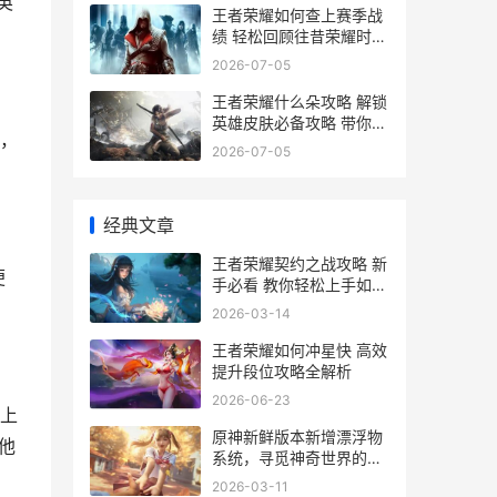
英
王者荣耀如何查上赛季战
绩 轻松回顾往昔荣耀时刻
指南
2026-07-05
王者荣耀什么朵攻略 解锁
英雄皮肤必备攻略 带你领
，
略朵朵风采
2026-07-05
经典文章
王者荣耀契约之战攻略 新
便
手必看 教你轻松上手如何
玩
2026-03-14
王者荣耀如何冲星快 高效
提升段位攻略全解析
2026-06-23
上
原神新鲜版本新增漂浮物
他
系统，寻觅神奇世界的新
篇章 原神新版本叫什么
2026-03-11