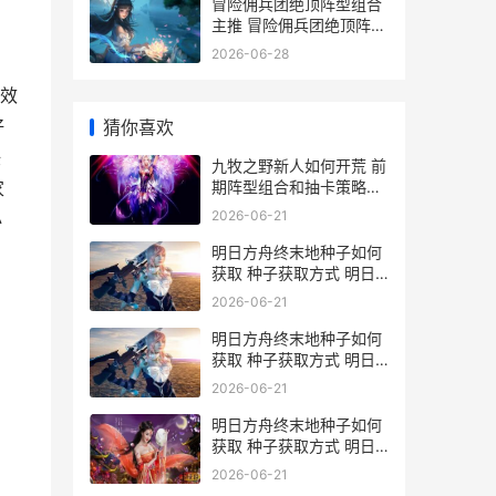
冒险佣兵团绝顶阵型组合
主推 冒险佣兵团绝顶阵型
组合策略 2020冒险团佣
2026-06-28
兵怎么玩
效
好
猜你喜欢
任
九牧之野新人如何开荒 前
期阵型组合和抽卡策略详
家
细解答 九牧新品发布会专
2026-06-21
必
访
明日方舟终末地种子如何
获取 种子获取方式 明日
方舟终末地wiki
2026-06-21
明日方舟终末地种子如何
获取 种子获取方式 明日
方舟终末地官网入口
2026-06-21
明日方舟终末地种子如何
获取 种子获取方式 明日
方舟终末地云游戏官网
2026-06-21