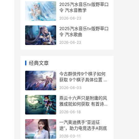
2025汽水音乐tv版野草口
令 汽水音教学
2026-06-23
2025汽水音乐tv版野草口
令 汽水歌曲
2026-06-23
经典文章
今古群侠传9个棋子如何
获取 9个棋子具体位置 金
古群侠传门派攻略
2026-06-03
燕云十六声只是附庸的风
雅成就如何获取 有首诗提
到燕云十六州的诗
2026-06-18
一汽奥迪携手“亚运征
途”，助力电竞选手A到底
2026-03-11