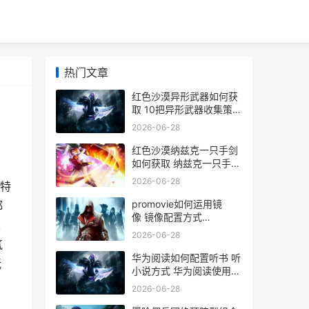
热门文章
红色沙漠异形武器如何获
取 10把异形武器收集策略
红色沙漠在哪
2026-06-28
红色沙漠纳兹克一只手剑
如何获取 纳兹克一只手剑
获取地点和流程 红色沙漠
2026-06-28
特
百科
promovie如何运用镜
都
像 镜像配置方式
定
promovie下载后怎么使用
2026-06-28
气
华为阅读如何配置听书 听
玩
小说方式 华为阅读使用教
程
2026-06-28