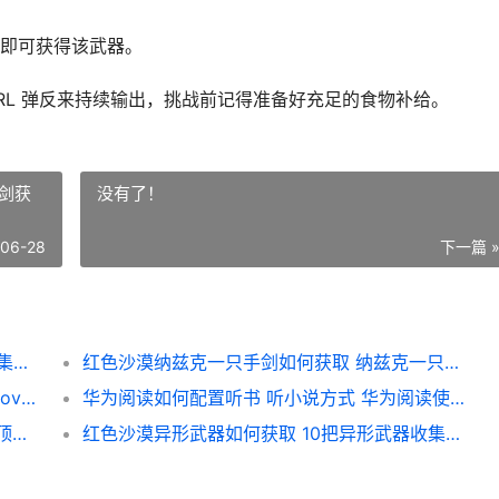
即可获得该武器。
RL 弹反来持续输出，挑战前记得准备好充足的食物补给。
剑获
没有了！
-06-28
下一篇 
红色沙漠异形武器如何获取 10把异形武器收集策略 红色沙漠在哪
红色沙漠纳兹克一只手剑如何获取 纳兹克一只手剑获取地点和流程 红色沙漠百科
promovie如何运用镜像 镜像配置方式 promovie下载后怎么使用
华为阅读如何配置听书 听小说方式 华为阅读使用教程
冒险佣兵团绝顶阵型组合主推 冒险佣兵团绝顶阵型组合策略 2020冒险团佣兵怎么玩
红色沙漠异形武器如何获取 10把异形武器收集策略 红色 沙漠