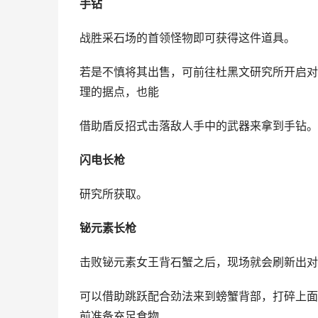
手钻
战胜采石场的首领怪物即可获得这件道具。
若是不慎将其出售，可前往杜黑文研究所开启对
理的据点，也能
借助盾反招式击落敌人手中的武器来拿到手钻。
闪电长枪
研究所获取。
铋元素长枪
击败铋元素女王背石蟹之后，现场就会刷新出对
可以借助跳跃配合劲法来到螃蟹背部，打碎上面
前准备充足食物