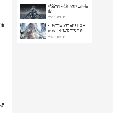
镜新增四技能 镜刚出的技
能
2026-03-11
清
付款宝蚂蚁庄园1月13日
问题：小鸡宝宝考考你：
非遗手工艺“糖画”跟那种
2026-03-11
绘画技法更相似 支付宝蚂
蚁庄园答案大全一览
提