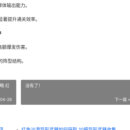
群体输出能力。
显著提升通关效率。
​
高额爆发伤害。
的阵型结构。
略 红
没有了！
-06-28
下一篇 
冒险佣兵团绝顶阵型组合主推 冒险佣兵团绝顶阵型组合策略 2020冒险团佣兵怎么玩
红色沙漠异形武器如何获取 10把异形武器收集策略 红色 沙漠