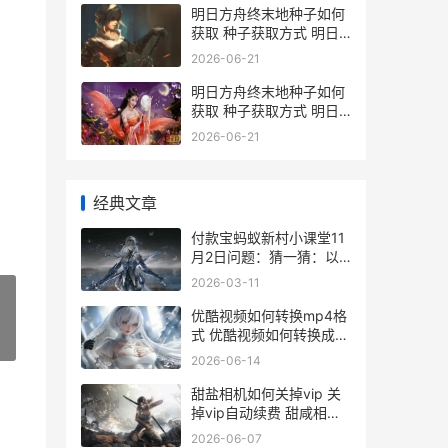
明日方舟终末地种子如何
获取 种子获取方式 明日
方舟终末地wiki
2026-06-21
明日方舟终末地种子如何
获取 种子获取方式 明日
方舟终末地官网入口
2026-06-21
经典文章
付款宝蚂蚁新村小课堂11
月2日问题：猜一猜：以
下哪种新兴职业更需要编
2026-03-11
创能力 蚂蚁新村 支付宝
优酷视频如何转换mp4格
式 优酷视频如何转换成
»
mp4
2026-06-14
甜盐相机如何关掉vip 关
掉vip自动续费 甜咸相机
下载
2026-06-07