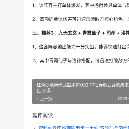
1、该阵容主打单体爆发，其中杨戬兼具单体与
2、高额的单体伤害可迅速击溃敌方核心角色，
三、推荐3：九天玄女 + 青霞仙子 + 司命 + 洛神
1、这套阵容输出能力十分突出，能够快速打出
2、其中青霞仙子与洛神搭配，可迅速打破敌方
红色沙漠异形武器如何获取 10把异形武器收集策
色 沙漠
« 上一篇
2026
延伸阅读