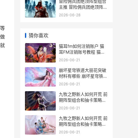
冒险佣兵团绝顶阵型组合
主推 冒险佣兵团绝顶阵型
组合策略 冒险团佣兵会过
2026-06-28
期吗
等
猜你喜欢
做
就
猫耳fm如何注销账户 猫
耳FM注销账号教程 猫耳
fm注销号要多久可以重开
2026-06-21
崩坏星穹铁道大丽花突破
材料有哪些 崩坏星穹铁道
大丽花突破材料概括 崩坏
2026-06-21
星穹铁道大昔涟
九牧之野新人如何开荒 前
期阵型组合和抽卡策略详
细解答 九牧之州
2026-06-21
九牧之野新人如何开荒 前
期阵型组合和抽卡策略详
细解答 九牧新品发布会专
2026-06-21
访