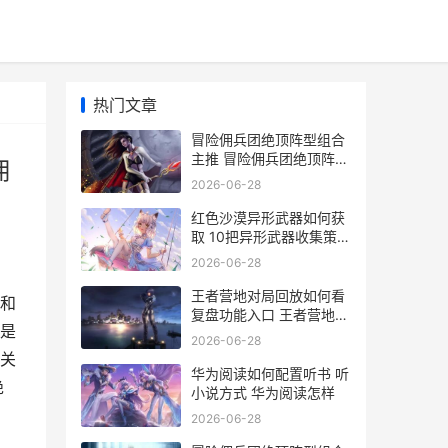
热门文章
冒险佣兵团绝顶阵型组合
主推 冒险佣兵团绝顶阵型
佣
组合策略 2020冒险团佣
2026-06-28
兵怎么玩
红色沙漠异形武器如何获
取 10把异形武器收集策略
红色 沙漠
2026-06-28
王者营地对局回放如何看
和
复盘功能入口 王者营地里
是
回信息王者里可以看到吗
2026-06-28
关
华为阅读如何配置听书 听
绝
小说方式 华为阅读怎样
2026-06-28