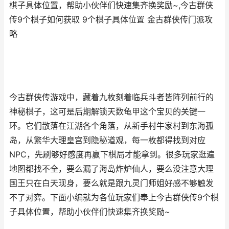
棋子具体位置，帮助小伙伴们快速集齐换奖励~,今古群侠
传9个棋子如何获取 9个棋子具体位置 金古群侠传门派攻
略
今古群侠传游戏中，藏着九枚刻着临兵斗者皆阵列前行的
神秘棋子，这可是后期解锁天数龟甲这个宝贝的关键一
环。它们散落在江湖各个角落，从新手村牛家村到东海孤
岛，从繁华大理皇宫到隐秘道观，每一枚都得找到对应
NPC，先刷够好感度再赢下棋局才能拿到。很多玩家逛遍
地图都找不全，要么漏了海岛炸炉仙人，要么没注意大理
国王只在白天现身，要么就是跟九灵门师姐好感不够触发
不了对弈。下面小编就为各位玩家们奉上今古群侠传9个棋
子具体位置，帮助小伙伴们快速集齐换奖励~