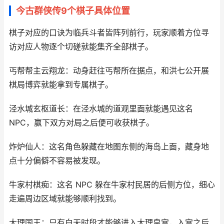
今古群侠传9个棋子具体位置
棋子对应的口诀为临兵斗者皆阵列前行，玩家顺着方位寻
访对应人物逐个切磋就能集齐全部棋子。
丐帮帮主云翔龙：动身赶往丐帮所在据点，和洪七公开展
棋局博弈就能拿到专属棋子。
泾水城玄枢道长：在泾水城的道观里面就能遇见这名
NPC，赢下双方对局之后便可收获棋子。
炸炉仙人：这名角色躲藏在地图东侧的海岛上面，藏身地
点十分偏僻不容易被发现。
牛家村棋痴：这名 NPC 躲在牛家村民居的后侧方位，细心
走遍周边区域就能够顺利找到。
大理国王：只有白天时段才能够进入大理皇宫，入宫之后