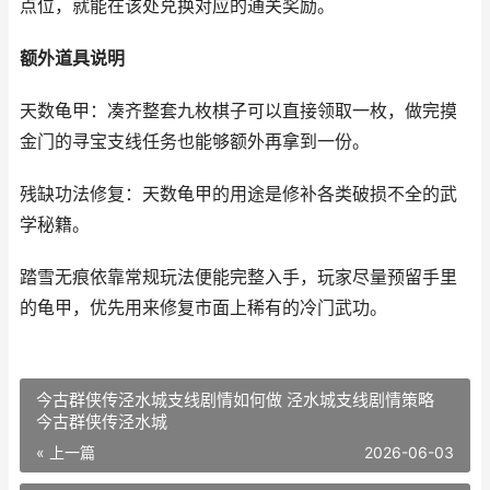
点位，就能在该处兑换对应的通关奖励。
额外道具说明
天数龟甲：凑齐整套九枚棋子可以直接领取一枚，做完摸
金门的寻宝支线任务也能够额外再拿到一份。
残缺功法修复：天数龟甲的用途是修补各类破损不全的武
学秘籍。
踏雪无痕依靠常规玩法便能完整入手，玩家尽量预留手里
的龟甲，优先用来修复市面上稀有的冷门武功。
今古群侠传泾水城支线剧情如何做 泾水城支线剧情策略
今古群侠传泾水城
« 上一篇
2026-06-03