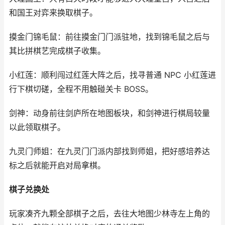
和国王对弈来换取棋子。
摸金门锦毛鼠：前往摸金门门派驻地，找到锦毛鼠之后与
其比拼棋艺完成棋子收集。
小红莲：顺利闯过红莲大阵之后，找寻普通 NPC 小红莲进
行下棋切磋，全程不用触碰关卡 BOSS。
剑神：动身前往剑庐所在地图板块，和剑神进行棋局较量
以此领取棋子。
九灵门师姐：在九灵门门派内部找到师姐，把好感培养达
标之后就能开启对局拿棋。
棋子兑换处
玩家凑齐九颗全部棋子之后，去往大地图少林寺左上角的