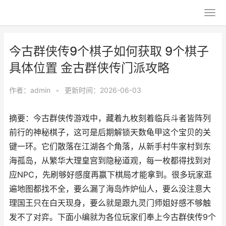
今古群侠传9个棋子如何获取 9个棋子
具体位置 金古群侠传门派攻略
作者：
admin
•
更新时间：2026-06-03
摘要：今古群侠传游戏中，藏着九枚刻着临兵斗者皆阵列
前行的神秘棋子，这可是后期解锁天数龟甲这个宝贝的关
键一环。它们散落在江湖各个角落，从新手村牛家村到东
海孤岛，从繁华大理皇宫到隐秘道观，每一枚都得找到对
应NPC，先刷够好感度再赢下棋局才能拿到。很多玩家逛
遍地图都找不全，要么漏了海岛炸炉仙人，要么没注意大
理国王只在白天现身，要么就是跟九灵门师姐好感不够触
发不了对弈。下面小编就为各位玩家们奉上今古群侠传9个