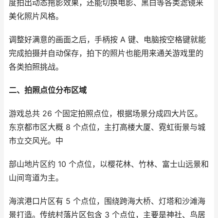
度拍出动态拖影效果，还能切换电影、黑白等各类滤镜来
美化照片风格。
调整好满意的画面之后，手柄按 A 键、电脑按空格键就能
完成拍摄并自动保存，拍下的照片也能用来通关游戏里的
各类拍照挑战。
二、拍照点位分布区域
游戏总共 26 个固定拍照点位，根据场景分成四大片区。
东京都市区大概 8 个点位，主打高楼大厦、霓虹街景与城
市立交风光。中
部山地片区约 10 个点位，以樱花林、竹林、富士山远景和
山间弯道为主。
海滨港口片区有 5 个点位，围绕跨海大桥、灯塔和沙滩海
景打造。传统村落片区包含 3 个点位，主要是神社、鸟居