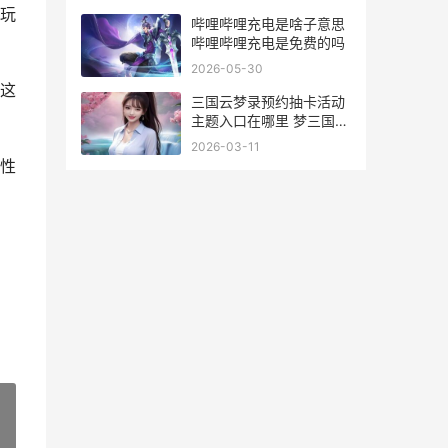
么
玩
哔哩哔哩充电是啥子意思
哔哩哔哩充电是免费的吗
2026-05-30
这
三国云梦录预约抽卡活动
主题入口在哪里 梦三国马
云禄封将台
2026-03-11
性