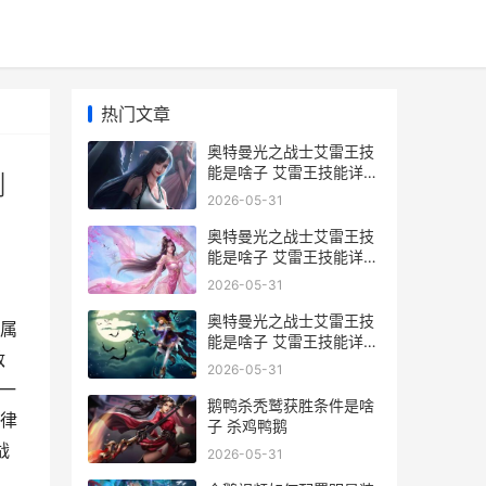
热门文章
奥特曼光之战士艾雷王技
能是啥子 艾雷王技能详细
测
解答 奥特曼光之战士(测
2026-05-31
试版)下载
奥特曼光之战士艾雷王技
能是啥子 艾雷王技能详细
解答 奥特曼光之战士礼包
2026-05-31
码
奥特曼光之战士艾雷王技
属
能是啥子 艾雷王技能详细
敌
解答 奥特曼光之战士官方
2026-05-31
正版下载
一
鹅鸭杀秃鹫获胜条件是啥
律
子 杀鸡鸭鹅
战
2026-05-31