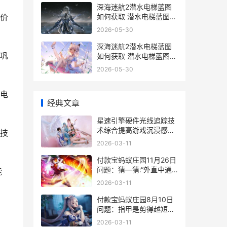
深海迷航2潜水电梯蓝图
如何获取 潜水电梯蓝图获
价
取策略 深海迷航2潜水电
2026-05-30
梯在哪
深海迷航2潜水电梯蓝图
巩
如何获取 潜水电梯蓝图获
取策略 深海迷航2潜水服
2026-05-30
怎么用
电
经典文章
星速引擎硬件光线追踪技
术综合提高游戏沉浸感，
技
联发科助力开发者营造逼
2026-03-11
真游戏尝试 星速车服
付款宝蚂蚁庄园11月26日
问题：猜—猜:“外直中通,
能
襟怀若谷”形容的是哪种植
2026-03-11
物 付款宝蚂蚁庄园怎么关
闭
付款宝蚂蚁庄园8月10日
问题：指甲是剪得越短越
好吗 支付宝宝付支付是什
2026-03-11