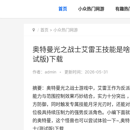
首页
小众热门网游
有趣热
首页
>
小众热门网游
奥特曼光之战士艾雷王技能是啥
试版)下载
作者：
admin
•
更新时间：2026-05-31
摘要：奥特曼光之战士游戏中，艾雷王作为反派
能力与范围控制效果巧妙结合，实力十分突出 
方防御，同时触发专属技能月牙光刃时，还能对
位极具持续压制力的强势反派角色。小编下面就
的奥特曼，这个怪兽也可以尝试体验一下~,奥特
士(测试版)下载