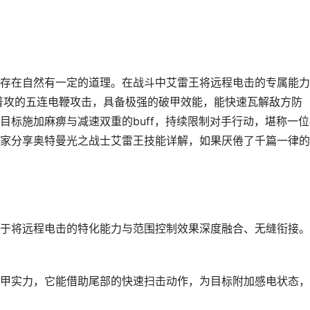
存在自然有一定的道理。在战斗中艾雷王将远程电击的专属能力
普攻的五连电鞭攻击，具备极强的破甲效能，能快速瓦解敌方防
目标施加麻痹与减速双重的buff，持续限制对手行动，堪称一位
家分享奥特曼光之战士艾雷王技能详解，如果厌倦了千篇一律的
于将远程电击的特化能力与范围控制效果深度融合、无缝衔接。
甲实力，它能借助尾部的快速扫击动作，为目标附加感电状态，