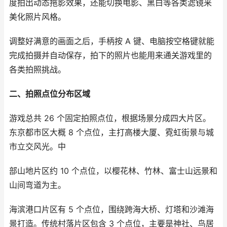
度拍出动态拖影效果，还能切换电影、黑白等各类滤镜来
美化照片风格。
调整好满意的画面之后，手柄按 A 键、电脑按空格键就能
完成拍摄并自动保存，拍下的照片也能用来通关游戏里的
各类拍照挑战。
二、拍照点位分布区域
游戏总共 26 个固定拍照点位，根据场景分成四大片区。
东京都市区大概 8 个点位，主打高楼大厦、霓虹街景与城
市立交风光。中
部山地片区约 10 个点位，以樱花林、竹林、富士山远景和
山间弯道为主。
海滨港口片区有 5 个点位，围绕跨海大桥、灯塔和沙滩海
景打造。传统村落片区包含 3 个点位，主要是神社、鸟居