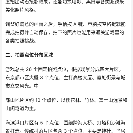
度拍出动态拖影效果，还能切换电影、黑白等各类滤镜来
美化照片风格。
调整好满意的画面之后，手柄按 A 键、电脑按空格键就能
完成拍摄并自动保存，拍下的照片也能用来通关游戏里的
各类拍照挑战。
二、拍照点位分布区域
游戏总共 26 个固定拍照点位，根据场景分成四大片区。
东京都市区大概 8 个点位，主打高楼大厦、霓虹街景与城
市立交风光。中
部山地片区约 10 个点位，以樱花林、竹林、富士山远景和
山间弯道为主。
海滨港口片区有 5 个点位，围绕跨海大桥、灯塔和沙滩海
景打造。传统村落片区包含 3 个点位，主要是神社、鸟居