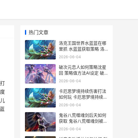
热门文章
洛克王国世界水蓝蓝在哪
里抓 水蓝蓝获取策略 洛
克王国世界水滴蛇
2026-06-04
破次元恋人如何策略沈星
回 策略值方法AI设定 破
次元恋人如何删除角色
2026-06-04
打
卡厄思梦境持续伤害打法
度
如何玩 卡厄思梦境持续伤
儿
害
2026-06-04
蓝
鬼谷八荒噬魂剑后天如何
获取 鬼谷八荒噬魂剑被人
发现会怎么样
2026-06-04