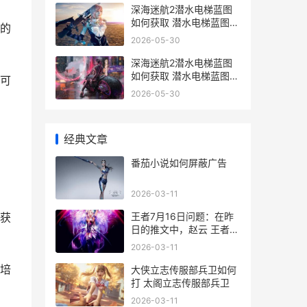
深海迷航2潜水电梯蓝图
如何获取 潜水电梯蓝图获
的
取策略 深海迷航2潜水电
2026-05-30
梯在哪
深海迷航2潜水电梯蓝图
如何获取 潜水电梯蓝图获
可
取策略 深海迷航2潜水服
2026-05-30
怎么用
经典文章
番茄小说如何屏蔽广告
2026-03-11
王者7月16日问题：在昨
获
日的推文中，赵云 王者荣
耀7月6号更新内容
2026-03-11
培
大侠立志传服部兵卫如何
打 太阁立志传服部兵卫
2026-03-11