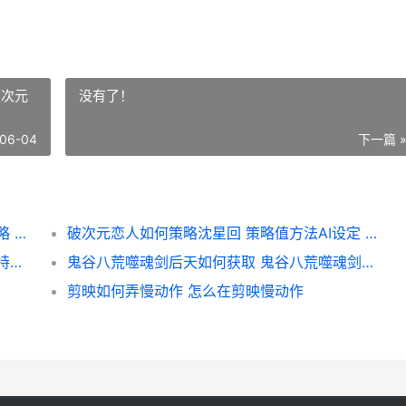
破次元
没有了！
06-04
下一篇 
洛克王国世界水蓝蓝在哪里抓 水蓝蓝获取策略 洛克王国世界水滴蛇
破次元恋人如何策略沈星回 策略值方法AI设定 破次元恋人如何删除角色
卡厄思梦境持续伤害打法如何玩 卡厄思梦境持续伤害
鬼谷八荒噬魂剑后天如何获取 鬼谷八荒噬魂剑被人发现会怎么样
剪映如何弄慢动作 怎么在剪映慢动作