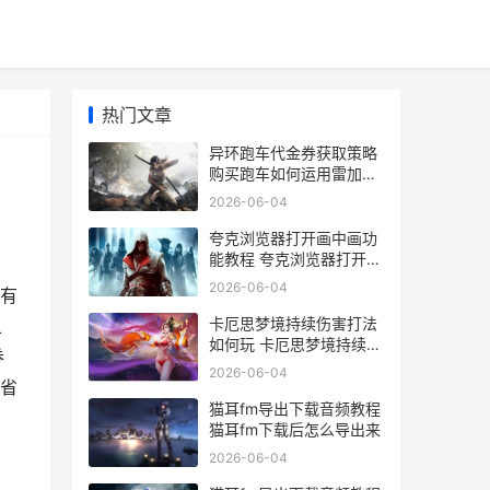
热门文章
异环跑车代金券获取策略
购买跑车如何运用雷加利
亚惊喜代金券
2026-06-04
夸克浏览器打开画中画功
能教程 夸克浏览器打开开
发者模式
2026-06-04
有
卡厄思梦境持续伤害打法
且
如何玩 卡厄思梦境持续伤
券
害和额外伤害是什么
2026-06-04
省
猫耳fm导出下载音频教程
猫耳fm下载后怎么导出来
2026-06-04