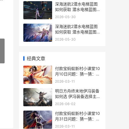
深海迷航2潜水电梯蓝图
如何获取 潜水电梯蓝图获
取策略 深海迷航2潜水电
2026-05-30
梯在哪
深海迷航2潜水电梯蓝图
如何获取 潜水电梯蓝图获
取策略 深海迷航2潜水服
2026-05-30
怎么用
»
经典文章
​付款宝蚂蚁新村小课堂10
月10日问题：猜一猜：
“博士”作为官名最早出现
2026-03-11
在
明日方舟终末地伊冯装备
如何选 伊冯装备选择主推
明日方舟终末地新版本时
2026-06-02
间
付款宝蚂蚁新村小课堂10
月31日问题：猜一猜：红
绿灯最早是为了指挥啥子
2026-03-11