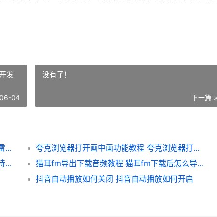
开发
没有了！
06-04
下一篇 
异环跑车代金券获取策略 购买跑车如何运用雷加利亚惊喜代金券
夸克浏览器打开画中画功能教程 夸克浏览器打开开发者模式
卡厄思梦境持续伤害打法如何玩 卡厄思梦境持续伤害和额外伤害是什么
猫耳fm导出下载音频教程 猫耳fm下载后怎么导出来
抖音自动播放如何关闭 抖音自动播放如何开启