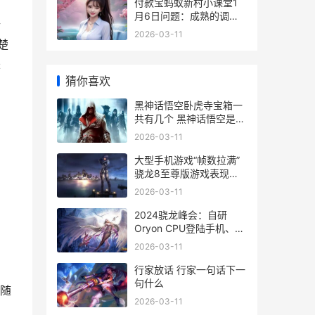
付款宝蚂蚁新村小课堂1
月6日问题：成熟的调香
新
师往往都有属于自己的调
2026-03-11
香盘调香盘指的是 支付宝
楚
蚂蚁新村建设中是什么
来
猜你喜欢
黑神话悟空卧虎寺宝箱一
共有几个 黑神话悟空是什
么故事
2026-03-11
大型手机游戏“帧数拉满”
骁龙8至尊版游戏表现强
悍
2026-03-11
2024骁龙峰会：自研
Oryon CPU登陆手机、汽
车丨骁龙8至尊版、骁龙
2026-03-11
至尊版汽车平台 骁龙技术
峰会2020直播
行家放话 行家一句话下一
句什么
随
2026-03-11