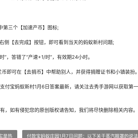
中第三个【加速产币】图标;
击右侧【去完成】按钮，即可看到当天的蚂蚁新村问题;
时”，答错了“产速+1/时”，有效期24小时。
00木兰币即可在【去捐币】中帮助别人，并获得捐赠证书和小镇装扮
支付宝蚂蚁新村1月6日答案最新，请关注去秀手游网以获取第
有，如有侵犯您的原创版权请告知，我们将尽快删除相关内容。
实是热
付款宝蚂蚁庄园1月7日问题：以下关于蒸汽眼罩的说法