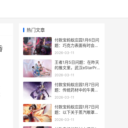
热门文章
付款宝蚂蚁庄园1月6日问
题：巧克力表面有时会结
香
出一层白霜还能吃吗 支付
2026-03-11
宝付款后领蚂蚁庄园饲料
王者1月5日问题：在昨天
的推文里，武汉eStarPro.
花海FMVP皮肤给到的英
2026-03-11
雄是 王者5月1号
付款宝蚂蚁庄园1月7日问
最
题：传统药材中的牛黄其
成
实是 支付宝付款后领蚂蚁
2026-03-11
庄园饲料
付款宝蚂蚁庄园1月7日问
题：以下关于蒸汽眼罩的
说法哪个是对的 支付宝蚂
2026-03-11
蚁庄园蚂蚁新村