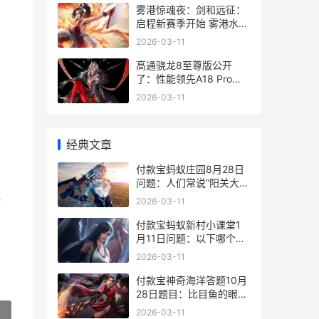
雾港惊魂夜：剑和远征：
启程新赛季开始 雾港水手
解析
2026-03-11
高通骁龙8至尊版公开
了：性能领先A18 Pro达
到40%，更有多项首发 高
2026-03-11
通骁龙8至尊版属于什么
档次
经典文章
。
​付款宝蚂蚁庄园8月28日
问题：人们常说“阳关大
道”，原本是指通给哪里的
一
2026-03-11
路
付款宝蚂蚁新村小课堂1
月11日问题：以下哪个成
语典故讲的是古代乐师的
2026-03-11
故事 支付宝蚂蚁新村是干
嘛的
付款宝神奇海洋答题10月
28日题目：比目鱼的眼睛
天生就长在同一侧吗
2026-03-11