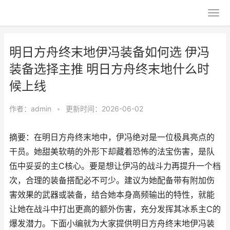
明日方舟终末地伊冯装备如何选 伊冯
装备选择主推 明日方舟终末地什么时
候上线
作者：
admin
•
更新时间：2026-06-02
摘要：在明日方舟终末地中，伊冯绝对是一位极具亮点的
干员。她甜美软萌的外形下却藏着恐怖的法宝伤害，是队
伍中妥妥的主C核心。要是想让伊冯的战斗力再提升一个档
次，合理的装备搭配必不可少。建议为她配备带有附加伤
害效果的武器或装备，结合她本身高频输出的特性，就能
让她在战斗中打出更高的额外伤害，充分发挥其冰系主C的
爆发潜力。下面小编就为大家提供明日方舟终末地伊冯装