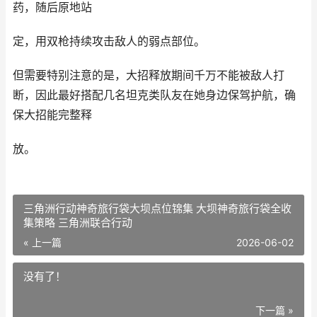
药，随后原地站
定，用双枪持续攻击敌人的弱点部位。
但需要特别注意的是，大招释放期间千万不能被敌人打
断，因此最好搭配几名坦克类队友在她身边保驾护航，确
保大招能完整释
放。
三角洲行动神奇旅行袋大坝点位锦集 大坝神奇旅行袋全收
集策略 三角洲联合行动
« 上一篇
2026-06-02
没有了！
下一篇 »