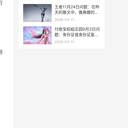
行
王者11月24日问题：在昨
天的推文中，雅典娜的哪
款皮肤将限时返场呢 11月
2026-03-11
20日王者荣耀
​付款宝蚂蚁庄园9月3日问
题：身份证或身份证复印
件可以借给兄弟运用，这
2026-03-11
种做法
号