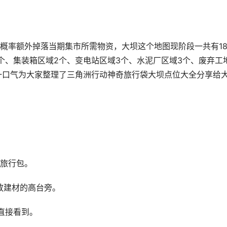
概率额外掉落当期集市所需物资，大坝这个地图现阶段一共有1
个、集装箱区域2个、变电站区域3个、水泥厂区域3个、废弃工
一口气为大家整理了三角洲行动神奇旅行袋大坝点位大全分享给
旅行包。
放建材的高台旁。
直接看到。