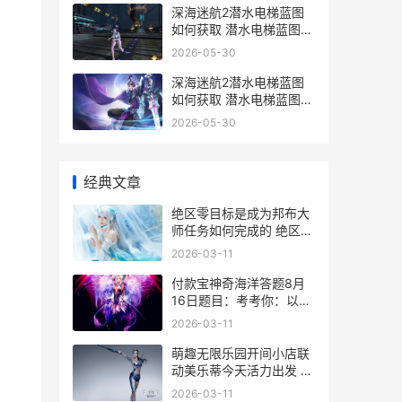
深海迷航2潜水电梯蓝图
如何获取 潜水电梯蓝图获
取策略 深海迷航2潜水电
2026-05-30
梯在哪
深海迷航2潜水电梯蓝图
如何获取 潜水电梯蓝图获
取策略 深海迷航2潜水服
2026-05-30
怎么用
，
经典文章
绝区零目标是成为邦布大
师任务如何完成的 绝区零
目标是成为邦布大师触发
2026-03-11
条件
付款宝神奇海洋答题8月
16日题目：考考你：以下
哪种海洋动物拥有10只触
2026-03-11
手
萌趣无限乐园开间小店联
动美乐蒂今天活力出发 萌
趣医院无敌版
2026-03-11