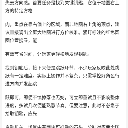
失去方向感。首要任务是找到关键钥匙，它位于地图右上
方的特定方格
内，重点在靠右偏上的区域，而非地图右上角的顶点，建
议直接调出全屏大地图进行方位校准。紧盯标注的红色圆
圈位置搜寻，能
有效节省时间，让玩家更轻松地发现钥匙。
找到钥匙后，接下来便是跳跃环节，不少玩家反映此处跳
跃有一定难度。实际上操作并不复杂，只需掌控好角色行
进方向并发起跳
跃即可，即便不慎掉落也无妨，可立即重试且不影响整体
进度，多试几次便能熟悉节奏。但要注意，此时不必急于
拾取钥匙，应先
启动机关。场景中有两块可推动的石头，分别对应两个压