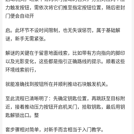
力触发按钮，需依次将它们推至指定按钮位置，随后密封
门便会自动开
启。此环节不设时间限制，也无失误惩罚，属于基础解
谜，新手无需紧张。
解谜的关键在于留意地面线索，比如带有方向指向的脚印
以及光影变化，这些都是指引正确路线的提示。顺着这些
环境线索前行，
就能准确找到按钮所在并顺利推动石块触发机关。
至此流程已清晰明了：先确定钥匙位置，再跳跃至目标附
近，接着推动压力按钮开启机关门，拾取钥匙，最后用钥
匙解锁出口。整
套步骤相对简单，对新手而言相当于入门教学。