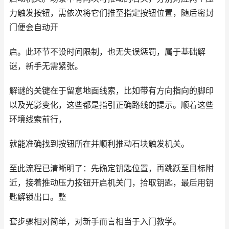
力触发按钮，需依次将它们推至指定按钮位置，随后密封
门便会自动开
启。此环节不设时间限制，也无失误惩罚，属于基础解
谜，新手无需紧张。
解谜的关键在于留意地面线索，比如带有方向指向的脚印
以及光影变化，这些都是指引正确路线的提示。顺着这些
环境线索前行，
就能准确找到按钮所在并顺利推动石块触发机关。
至此流程已清晰明了：先确定钥匙位置，再跳跃至目标附
近，接着推动压力按钮开启机关门，拾取钥匙，最后用钥
匙解锁出口。整
套步骤相对简单，对新手而言相当于入门教学。