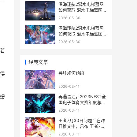
深海迷航2潜水电梯蓝图
如何获取 潜水电梯蓝图获
取策略 深海迷航2潜水电
2026-05-30
梯在哪
深海迷航2潜水电梯蓝图
如何获取 潜水电梯蓝图获
取策略 深海迷航2潜水服
2026-05-30
怎么用
若
经典文章
异环如何预约
得
2026-03-11
再遇晋江，2023NEST全
爆
国电子体育大赛年度总决
赛正式开幕 再战 晋江
2026-03-11
王者7月30日问题：在昨
日推文中，吕布 王者7月
3号大更新
2026-03-11