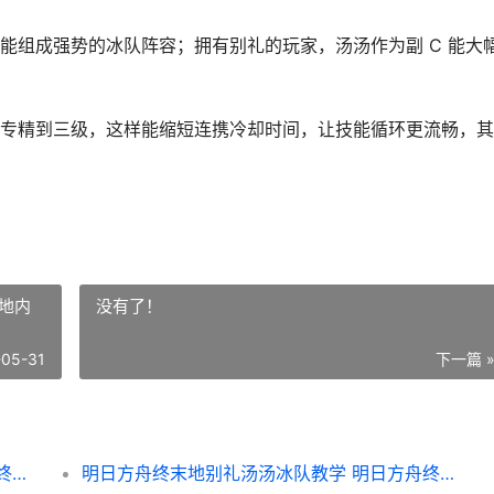
能组成强势的冰队阵容；拥有别礼的玩家，汤汤作为副 C 能大
专精到三级，这样能缩短连携冷却时间，让技能循环更流畅，其
地内
没有了！
-05-31
下一篇 
明日方舟终末地别礼汤汤冰队教学 明日方舟终末地官网
明日方舟终末地别礼汤汤冰队教学 明日方舟终末地内存多少GB