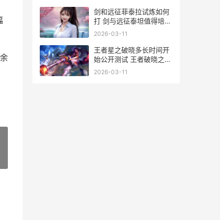
剑和远征菲泰拉试炼如何
幅
打 剑与远征泰坦值得培养
吗
2026-03-11
王者星之破晓多长时间开
余
始公开测试 王者破晓之心
碎片攻略
2026-03-11
»