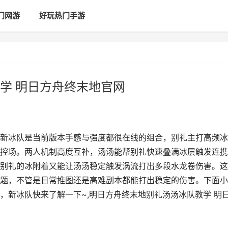
门网游
好玩热门手游
学 明日方舟终末地官网
新冰队是当前版本手感与强度都很在线的组合，别礼主打高频冰
控场。两人机制高度互补，汤汤能帮别礼快速叠满冰层触发连携
别礼的冰附着又能让汤汤稳定触发涡流打出多段水龙卷伤害。这
题，不管是日常推图还是高难副本都能打出稳定的伤害。下面小
，新冰队快来了解一下~,明日方舟终末地别礼汤汤冰队教学 明