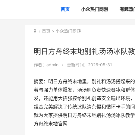
首页
小众热门网游
有趣热
首页
>
小众热门网游
明日方舟终末地别礼汤汤冰队教
作者：
admin
•
更新时间：2026-05-31
摘要：明日方舟终末地里，别礼和汤汤搭起来的
着与强力单体爆发，汤汤则负责快速叠冰和群体
发，还能用大招强控给别礼创造安全输出环境，
组合完美解决了传统冰队清杂慢和循环卡手的问
就为大家提供明日方舟终末地别礼汤汤冰队教学
方舟终末地官网