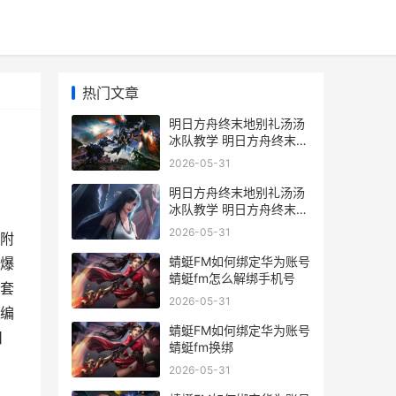
热门文章
明日方舟终末地别礼汤汤
冰队教学 明日方舟终末地
官网
2026-05-31
明日方舟终末地别礼汤汤
冰队教学 明日方舟终末地
内存多少GB
2026-05-31
附
蜻蜓FM如何绑定华为账号
爆
蜻蜓fm怎么解绑手机号
套
2026-05-31
编
蜻蜓FM如何绑定华为账号
日
蜻蜓fm换绑
2026-05-31