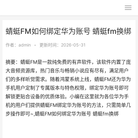
蜻蜓FM如何绑定华为账号 蜻蜓fm换绑
作者：
admin
•
更新时间：2026-05-31
摘要：蜻蜓FM是一款纯免费的有声软件，该软件内置了庞
大音频资源库，热门音乐与畅销小说应有尽有，满足用户
们的多样听觉需求。随着鸿蒙系统上线，蜻蜓FM还为华为
手机用户定制了专属版本与特色权限，绑定华为账号即可
解锁更贴合设备的优质体验。小编在这里就为各位华为手
机的用户们提供蜻蜓FM绑定华为账号的方法，只需简单几
步操作即可~,蜻蜓FM如何绑定华为账号 蜻蜓fm换绑