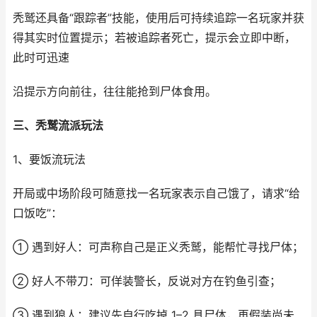
秃鹫还具备“跟踪者”技能，使用后可持续追踪一名玩家并获
得其实时位置提示；若被追踪者死亡，提示会立即中断，
此时可迅速
沿提示方向前往，往往能抢到尸体食用。
三、秃鹫流派玩法​
1、要饭流玩法​
开局或中场阶段可随意找一名玩家表示自己饿了，请求“给
口饭吃”：
① 遇到好人：可声称自己是正义秃鹫，能帮忙寻找尸体；
② 好人不带刀：可佯装警长，反说对方在钓鱼引查；
③ 遇到狼人：建议先自行吃掉 1–2 具尸体，再假装尚未