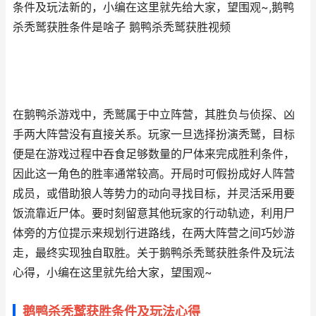
条件及玩法新的，小编在这里就先给大家，望围观~,鹅鸭
杀秃鹫获胜条件是啥子 鹅鸭杀秃鹫获胜视频
在鹅鸭杀游戏中，秃鹫属于中立阵营，其胜负与侦探、凶
手两大阵营没有直接关系。玩家一旦选择扮演秃鹫，目标
便是在游戏过程中吞食足够数量的尸体来完成胜利条件，
因此这一角色的胜率通常较高。开局时可假扮成好人阵营
成员，或借助狼人等势力的动向寻找目标，并灵活采用要
饭流靠近尸体。要时刻留意其他玩家的行动轨迹，利用尸
体旁的方位提示来规划行进路线，在两大阵营之间巧妙游
走，最终实现独自取胜。关于鹅鸭杀秃鹫获胜条件及玩法
心得，小编在这里就先给大家，望围观~
鹅鸭杀秃鹫获胜条件及玩法心得