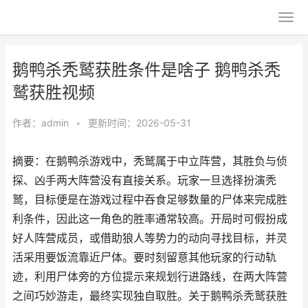
鹅鸭杀秃鹫获胜条件是啥子 鹅鸭杀秃
鹫获胜视频
作者：
admin
•
更新时间：2026-05-31
摘要：在鹅鸭杀游戏中，秃鹫属于中立阵营，其胜负与侦
探、凶手两大阵营没有直接关系。玩家一旦选择扮演秃
鹫，目标便是在游戏过程中吞食足够数量的尸体来完成胜
利条件，因此这一角色的胜率通常较高。开局时可假扮成
好人阵营成员，或借助狼人等势力的动向寻找目标，并灵
活采用要饭流靠近尸体。要时刻留意其他玩家的行动轨
迹，利用尸体旁的方位提示来规划行进路线，在两大阵营
之间巧妙游走，最终实现独自取胜。关于鹅鸭杀秃鹫获胜