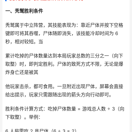
一、秃鹫胜利条件​
秃鹫属于中立阵营，其技能表现为：靠近尸体并按下空格
键即可将其吞噬，尸体随即消失，该技能冷却时间为 6
秒，相对较短。当
累计吃掉的尸体数量达到本局玩家总数的三分之一（向下
取整）时，即判定胜利。尸体的致死方式不限，无论是爆
炸身亡还是被其
他玩家击杀，都可食用。一旦附近出现尸体，屏幕会直接
给出提示，玩家只需跟随出现的箭头方向行动即可。
胜利条件计算方式：吃掉尸体数量 = 游戏总人数 ÷ 3（向
下取整）。举例：
6 人局需吃 2 具尸体（6 ÷ 3 = 2）