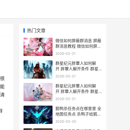
热门文章
微信如何屏蔽群消息 屏蔽
群消息教程 微信如何屏蔽
群聊
2026-05-31
群星纪元胖蕈人如何解
开 胖蕈人解开条件 群星
元首特性
2026-05-31
很
群星纪元胖蕈人如何解
能
开 胖蕈人解开条件 群星
清
原虫
2026-05-31
鹅鸭杀任务点在哪里里 全
群
地图任务点 杀鸭子给鹅看
是什么意思
2026-05-30