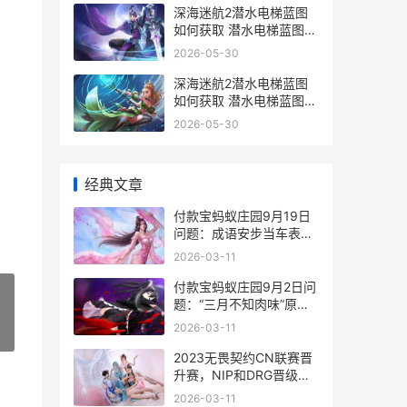
深海迷航2潜水电梯蓝图
如何获取 潜水电梯蓝图获
取策略 深海迷航2潜水电
2026-05-30
梯在哪
深海迷航2潜水电梯蓝图
如何获取 潜水电梯蓝图获
取策略 深海迷航2潜水服
2026-05-30
怎么用
经典文章
​付款宝蚂蚁庄园9月19日
问题：成语安步当车表白
的意思是啥子
2026-03-11
付款宝蚂蚁庄园9月2日问
题：“三月不知肉味”原本
是孔子用来形容 付款宝蚂
2026-03-11
»
蚁庄园是真的吗
2023无畏契约CN联赛晋
升赛，NIP和DRG晋级淘
汰赛 无畏契约2021
2026-03-11