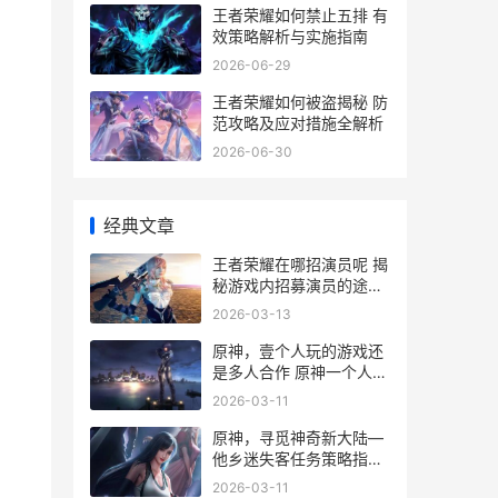
王者荣耀如何禁止五排 有
效策略解析与实施指南
2026-06-29
王者荣耀如何被盗揭秘 防
范攻略及应对措施全解析
2026-06-30
经典文章
王者荣耀在哪招演员呢 揭
秘游戏内招募演员的途径
与技巧
2026-03-13
原神，壹个人玩的游戏还
是多人合作 原神一个人玩
好无聊
2026-03-11
原神，寻觅神奇新大陆—
他乡迷失客任务策略指导
原神寻找神奇的石头
2026-03-11