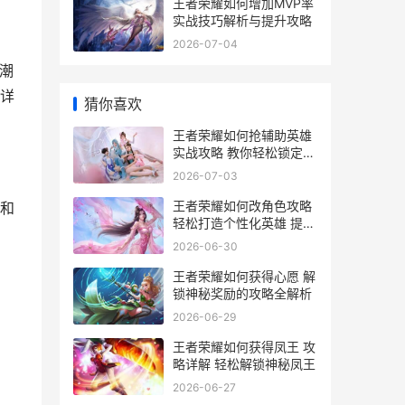
王者荣耀如何增加MVP率
实战技巧解析与提升攻略
2026-07-04
潮
详
猜你喜欢
王者荣耀如何抢辅助英雄
实战攻略 教你轻松锁定心
仪辅助英雄
2026-07-03
王者荣耀如何改角色攻略
和
轻松打造个性化英雄 提升
游戏体验全解析
2026-06-30
王者荣耀如何获得心愿 解
锁神秘奖励的攻略全解析
2026-06-29
王者荣耀如何获得凤王 攻
略详解 轻松解锁神秘凤王
2026-06-27