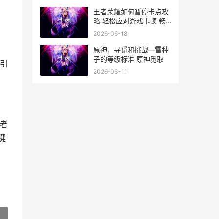
王者荣耀如何暂停卡点攻
略 轻松应对游戏卡顿 畅
享无阻游戏体验
2026-06-18
原神，寻觅和挑战—雷种
子的等级标准 原神觅取
引
2026-03-11
者
键