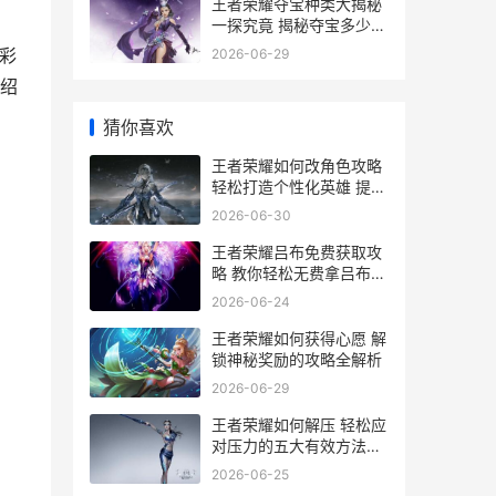
王者荣耀夺宝种类大揭秘
一探究竟 揭秘夺宝多少种
玩法
彩
2026-06-29
绍
猜你喜欢
王者荣耀如何改角色攻略
轻松打造个性化英雄 提升
游戏体验全解析
2026-06-30
王者荣耀吕布免费获取攻
略 教你轻松无费拿吕布英
雄
2026-06-24
王者荣耀如何获得心愿 解
锁神秘奖励的攻略全解析
2026-06-29
王者荣耀如何解压 轻松应
对压力的五大有效方法解
析
2026-06-25