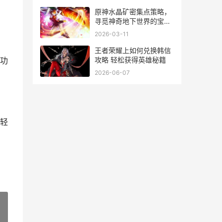
原神水晶矿密集点策略，
寻觅神奇地下世界的宝藏
原神水晶矿石密集点
2026-03-11
王者荣耀上如何兑换韩信
攻略 轻松获得英雄秘籍
功
2026-06-07
轻