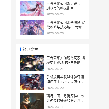
王者荣耀如何永远销号 告
别账号的终极指南
2026-06-25
王者荣耀如何击杀暗影 实
战攻略与技巧解析 助你轻
松上分
2026-06-26
经典文章
王者荣耀如何观战玩家 揭
秘实时观战技巧与攻略
2026-06-21
手机版英雄联盟体验评测
如何在手机上享受怎样的
游戏体验
2026-06-20
璃月古国，寻觅原神中七
天神像的等级和解开途径
璃月国怎么去
2026-03-11