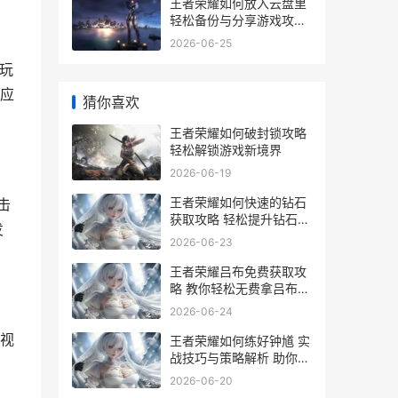
王者荣耀如何放入云盘里
轻松备份与分享游戏攻略
详解
2026-06-25
玩
应
猜你喜欢
王者荣耀如何破封锁攻略
轻松解锁游戏新境界
2026-06-19
王者荣耀如何快速的钻石
击
获取攻略 轻松提升钻石等
发
级秘籍
2026-06-23
王者荣耀吕布免费获取攻
略 教你轻松无费拿吕布英
雄
2026-06-24
视
王者荣耀如何练好钟馗 实
战技巧与策略解析 助你成
为钟馗高手
2026-06-20