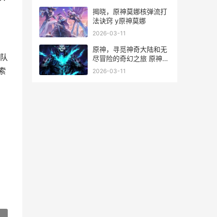
揭晓，原神莫娜核弹流打
法诀窍 y原神莫娜
2026-03-11
原神，寻觅神奇大陆和无
队
尽冒险的奇幻之旅 原神寻
找奇怪
索
2026-03-11