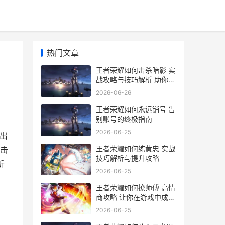
热门文章
王者荣耀如何击杀暗影 实
战攻略与技巧解析 助你轻
松上分
2026-06-26
王者荣耀如何永远销号 告
别账号的终极指南
2026-06-25
出
王者荣耀如何练黄忠 实战
击
技巧解析与提升攻略
析
2026-06-25
王者荣耀如何撩师傅 高情
商攻略 让你在游戏中成为
师傅的宠儿
2026-06-25