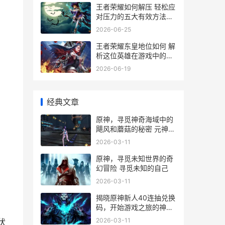
王者荣耀如何解压 轻松应
对压力的五大有效方法解
析
2026-06-25
王者荣耀东皇地位如何 解
析这位英雄在游戏中的核
心地位与影响力
2026-06-19
经典文章
原神，寻觅神奇海域中的
飓风和蘑菇的秘密 元神寻
找奇怪的声音的源头
2026-03-11
原神，寻觅未知世界的奇
幻冒险 寻觅未知的自己
2026-03-11
揭晓原神新人40连抽兑换
码，开始游戏之旅的神奇
钥匙 2021原神新手
2026-03-11
伏