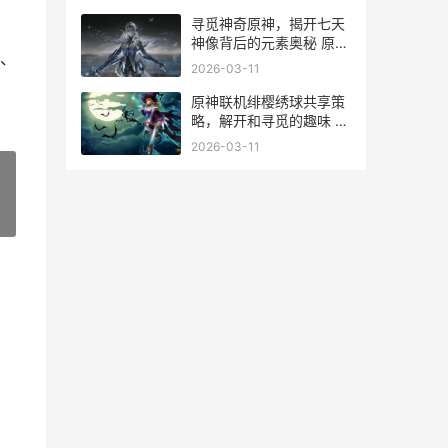
刃
寻觅神奇原神，揭开七天
神像背后的元素奥秘 原神
、
寻找神秘的人影
2026-03-11
原神联机绯樱绣球共享策
略，解开和寻觅的趣味 原
神绯樱绣球在哪里获得
2026-03-11
»