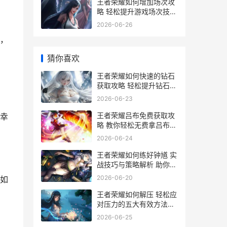
王者荣耀如何增加场次攻
略 轻松提升游戏场次技巧
解析
2026-06-26
，
猜你喜欢
王者荣耀如何快速的钻石
获取攻略 轻松提升钻石等
级秘籍
2026-06-23
王者荣耀吕布免费获取攻
幸
略 教你轻松无费拿吕布英
雄
2026-06-24
王者荣耀如何练好钟馗 实
战技巧与策略解析 助你成
为钟馗高手
2026-06-20
如
王者荣耀如何解压 轻松应
对压力的五大有效方法解
析
2026-06-25