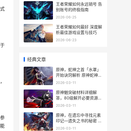
王者荣耀如何永远销号 告
式
别账号的终极指南
2026-06-25
王者荣耀如何最好 深度解
析最佳游戏设置与技巧
2026-06-23
于
经典文章
原神，蛇神之首「水罩」
开始诀窍解析 原神蛇神之
首四个开关顺序
，
2026-03-11
原神魈突破材料详细解
答，80级解开必要资源
原神魈突破材料清单
2026-03-11
原神，在遗忘中寻找元素
参
印记—遗失之书的秘密 在
能
遗忘之地追寻破碎记忆 夜
2026-03-11