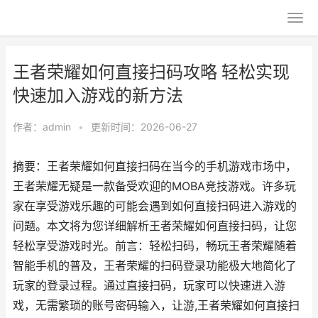
王者荣耀如何直接扫码攻略 轻松实现
快速加入游戏的新方法
作者：
admin
•
更新时间：2026-06-27
摘要：王者荣耀如何直接扫码在当今的手机游戏市场中，
王者荣耀无疑是一款备受欢迎的MOBA竞技游戏。许多玩
家在享受游戏乐趣的可能会遇到如何直接扫码进入游戏的
问题。本文将为您详细解析王者荣耀如何直接扫码，让您
轻松享受游戏时光。前言：轻松扫码，畅玩王者荣耀随着
智能手机的普及，王者荣耀的扫码登录功能极大地简化了
玩家的登录过程。通过直接扫码，玩家可以快速进入游
戏，无需繁琐的账号密码输入，让游,王者荣耀如何直接扫