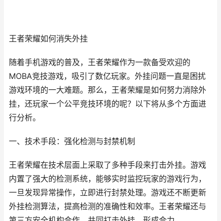
王者荣耀如何消失外挂
随着手机游戏的普及，王者荣耀作为一款备受欢迎的
MOBA竞技游戏，吸引了数亿玩家。外挂问题一直是困扰
游戏环境的一大难题。那么，王者荣耀是如何努力消除外
挂，还玩家一个公平竞技环境的呢？以下将从多个方面进
行分析。
一、技术手段：强化检测与封禁机制
王者荣耀在技术层面上采取了多种手段来打击外挂。游戏
内置了强大的检测系统，能够实时监控玩家的游戏行为，
一旦发现异常操作，立即进行封禁处理。游戏还不断更新
外挂检测算法，提高检测的准确性和效率。王者荣耀还与
第三方安全机构合作，共同打击外挂，形成合力。