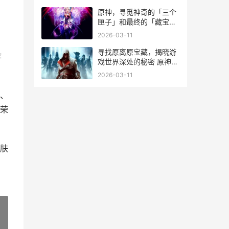
原神，寻觅神奇的「三个
匣子」和最终的「藏宝
室」 原神寻找奇怪
2026-03-11
寻找原离原宝藏，揭晓游
作
戏世界深处的秘密 原神宝
藏归离寻找两个石碑视频
2026-03-11
、
荣
肤