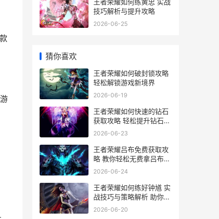
王者荣耀如何练黄忠 实战
技巧解析与提升攻略
2026-06-25
款
猜你喜欢
王者荣耀如何破封锁攻略
轻松解锁游戏新境界
2026-06-19
游
王者荣耀如何快速的钻石
获取攻略 轻松提升钻石等
级秘籍
2026-06-23
王者荣耀吕布免费获取攻
略 教你轻松无费拿吕布英
雄
2026-06-24
王者荣耀如何练好钟馗 实
战技巧与策略解析 助你成
为钟馗高手
2026-06-20