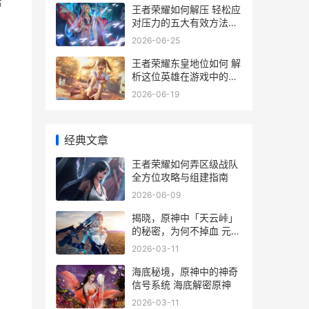
店
王者荣耀如何解压 轻松应
对压力的五大有效方法解
析
2026-06-25
王者荣耀东皇地位如何 解
析这位英雄在游戏中的核
心地位与影响力
2026-06-19
经典文章
王者荣耀如何弄区级战队
全方位攻略与组建指南
2026-06-09
揭晓，原神中「天云峠」
的秘密，为何不掉血 元神
里面的
2026-03-11
海底秘境，原神中的神奇
信号系统 海底解密原神
2026-03-11