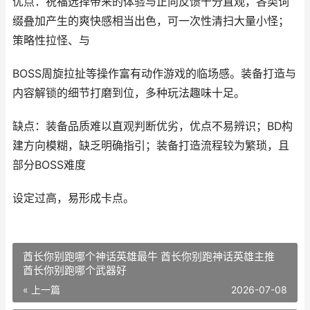
优点：祝福选择带来的体验与正向反馈十分直观，各类词
缀叠加产生的爽快感相当出色，可一次性清扫大量小怪；
策略性拉怪、与
BOSS周旋拉扯等操作富有动作游戏的临场感。装备打造与
内容解锁的细节打磨到位，多种玩法趣味十足。
缺点：装备品质难以直观判断优劣，优点不易辨识；BD构
建方向模糊，缺乏明确指引；装备打造流程较为繁琐，且
部分BOSS难度
设定过高，易形成卡点。
酋长你别跑哪个神话英雄最牛 酋长你别跑神话英雄主推
酋长你别跑哪个武器好
« 上一篇
2026-07-08