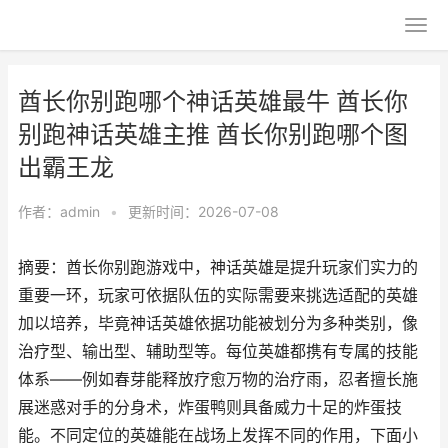
酋长你别跑哪个神话英雄最牛 酋长你
别跑神话英雄主推 酋长你别跑哪个图
出霸王龙
作者：
admin
•
更新时间：2026-07-08
摘要：酋长你别跑游戏中，神话英雄是提升玩家们实力的
重要一环，玩家可依据队伍的实际需要来挑选适配的英雄
加以培养，毕竟神话英雄依据功能被划分为多种类别，像
治疗型、输出型、辅助型等。每位英雄都携有专属的技能
体系——例如春芽能释放疗愈万物的治疗雨，忍者擅长施
展迷惑对手的分身术，炸蛋鸭则具备威力十足的炸蛋技
能。不同定位的英雄能在战场上发挥不同的作用，下面小