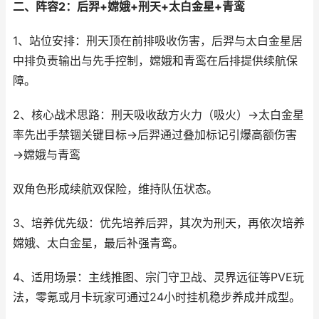
二、阵容2：后羿+嫦娥+刑天+太白金星+青鸾​
1、站位安排：刑天顶在前排吸收伤害，后羿与太白金星居
中排负责输出与先手控制，嫦娥和青鸾在后排提供续航保
障。
2、核心战术思路：刑天吸收敌方火力（吸火）→太白金星
率先出手禁锢关键目标→后羿通过叠加标记引爆高额伤害
→嫦娥与青鸾
双角色形成续航双保险，维持队伍状态。
3、培养优先级：优先培养后羿，其次为刑天，再依次培养
嫦娥、太白金星，最后补强青鸾。
4、适用场景：主线推图、宗门守卫战、灵界远征等PVE玩
法，零氪或月卡玩家可通过24小时挂机稳步养成并成型。