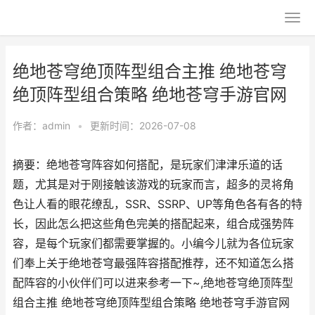
绝地苍穹绝顶阵型组合主推 绝地苍穹
绝顶阵型组合策略 绝地苍穹手游官网
作者：
admin
•
更新时间：2026-07-08
摘要：绝地苍穹阵容如何搭配，是玩家们津津乐道的话
题，尤其是对于刚接触该游戏的玩家而言，超多的灵将角
色让人看的眼花缭乱，SSR、SSRP、UP等角色各有各的特
长，因此怎么把这些角色完美的搭配起来，组合成强势阵
容，是每个玩家们都需要掌握的。小编今儿就为各位玩家
们奉上关于绝地苍穹最强阵容搭配推荐，还不知道怎么搭
配阵容的小伙伴们可以进来参考一下~,绝地苍穹绝顶阵型
组合主推 绝地苍穹绝顶阵型组合策略 绝地苍穹手游官网