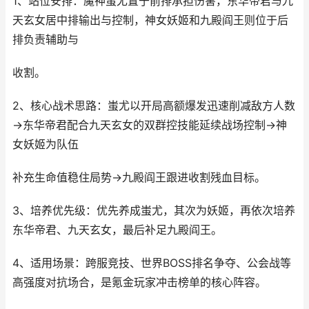
1、站位安排：魔神蚩尤置于前排承担伤害，东华帝君与九
天玄女居中排输出与控制，神女妖姬和九殿阎王则位于后
排负责辅助与
收割。
2、核心战术思路：蚩尤以开局高额爆发迅速削减敌方人数
→东华帝君配合九天玄女的双群控技能延续战场控制→神
女妖姬为队伍
补充生命值稳住局势→九殿阎王跟进收割残血目标。
3、培养优先级：优先养成蚩尤，其次为妖姬，再依次培养
东华帝君、九天玄女，最后补足九殿阎王。
4、适用场景：跨服竞技、世界BOSS排名争夺、公会战等
高强度对抗场合，是氪金玩家冲击榜单的核心阵容。