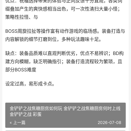
优点：祝福选择带来的体验与正向反馈十分直观，各类词
缀叠加产生的爽快感相当出色，可一次性清扫大量小怪；
策略性拉怪、与
BOSS周旋拉扯等操作富有动作游戏的临场感。装备打造与
内容解锁的细节打磨到位，多种玩法趣味十足。
缺点：装备品质难以直观判断优劣，优点不易辨识；BD构
建方向模糊，缺乏明确指引；装备打造流程较为繁琐，且
部分BOSS难度
设定过高，易形成卡点。
金铲铲之战焦糖厨房如何玩 金铲铲之战焦糖厨房何时上线
金铲铲之战 彩蛋
« 上一篇
2026-07-08