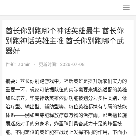
酋长你别跑哪个神话英雄最牛 酋长你
别跑神话英雄主推 酋长你别跑哪个武
器好
作者：
admin
•
更新时间：2026-07-08
摘要：酋长你别跑游戏中，神话英雄是提升玩家们实力的
重要一环，玩家可依据队伍的实际需要来挑选适配的英雄
加以培养，毕竟神话英雄依据功能被划分为多种类别，像
治疗型、输出型、辅助型等。每位英雄都携有专属的技能
体系——例如春芽能释放疗愈万物的治疗雨，忍者擅长施
展迷惑对手的分身术，炸蛋鸭则具备威力十足的炸蛋技
能。不同定位的英雄能在战场上发挥不同的作用，下面小