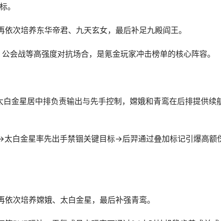
标。
再依次培养东华帝君、九天玄女，最后补足九殿阎王。
夺、公会战等高强度对抗场合，是氪金玩家冲击榜单的核心阵容。
太白金星居中排负责输出与先手控制，嫦娥和青鸾在后排提供续
→太白金星率先出手禁锢关键目标→后羿通过叠加标记引爆高额
再依次培养嫦娥、太白金星，最后补强青鸾。