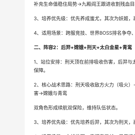
补充生命值稳住局势→九殿阎王跟进收割残血目
3、培养优先级：优先养成蚩尤，其次为妖姬，
4、适用场景：跨服竞技、世界BOSS排名争
二、阵容2：后羿+嫦娥+刑天+太白金星+青鸾​
1、站位安排：刑天顶在前排吸收伤害，后羿与
保障。
2、核心战术思路：刑天吸收敌方火力（吸火）
害→嫦娥与青鸾
双角色形成续航双保险，维持队伍状态。
3、培养优先级：优先培养后羿，其次为刑天，