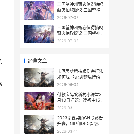
三国望神州甄宓值得抽吗
甄宓抽取提议 三国望神州
甄宓下一个武将
2026-07-02
三国望神州甄宓值得抽吗
甄宓抽取提议 三国望神州
甄宓10抽出
2026-07-02
经典文章
航
卡厄思梦境持续伤害打法
如何玩 卡厄思梦境持续伤
害
伤
2026-06-04
付款宝蚂蚁新村小课堂8
月10日问题：读初中15岁
的小明在家中长辈的带领
2026-03-11
下可以进入营业性网吧 付
款宝蚂蚁新村有风险吗
2023无畏契约CN联赛晋
升赛，NIP和DRG晋级淘
汰赛 无畏契约2021
2026-03-11