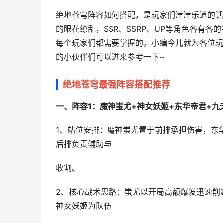
绝地苍穹阵容如何搭配，是玩家们津津乐道的话
的眼花缭乱，SSR、SSRP、UP等角色各有
每个玩家们都需要掌握的。小编今儿就为各位玩
的小伙伴们可以进来参考一下~
绝地苍穹最强阵容搭配推荐
一、阵容1：魔神蚩尤+神女妖姬+东华帝君+九天
1、站位安排：魔神蚩尤置于前排承担伤害，东
后排负责辅助与
收割。
2、核心战术思路：蚩尤以开局高额爆发迅速削
神女妖姬为队伍