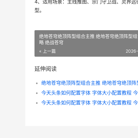
4、适用场景：主线推图、宗门守卫战、灵界远
型。
绝地苍穹绝顶阵型组合主推 绝地苍穹绝顶阵型组
略 绝战苍穹
« 上一篇
2026
延伸阅读