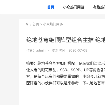
首页
小众热门网游
有趣热
首页
>
小众热门网游
绝地苍穹绝顶阵型组合主推 绝
作者：
admin
•
更新时间：2026-07-08
摘要：绝地苍穹阵容如何搭配，是玩家们津津乐
让人看的眼花缭乱，SSR、SSRP、UP等角
容，是每个玩家们都需要掌握的。小编今儿就为
配阵容的小伙伴们可以进来参考一下~,绝地苍穹