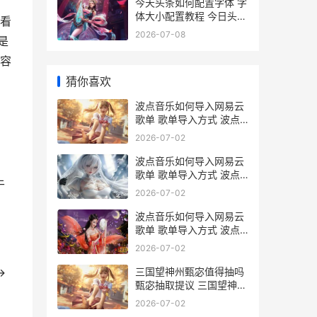
今天头条如何配置字体 字
体大小配置教程 今日头条
看
发文章怎么配图
2026-07-08
是
容
猜你喜欢
波点音乐如何导入网易云
歌单 歌单导入方式 波点
音乐下载歌曲导出
2026-07-02
波点音乐如何导入网易云
歌单 歌单导入方式 波点
于
音乐怎么保存图片
2026-07-02
波点音乐如何导入网易云
歌单 歌单导入方式 波点
音乐怎么导入歌单
2026-07-02
三国望神州甄宓值得抽吗
→
甄宓抽取提议 三国望神州
甄宓路线
2026-07-02