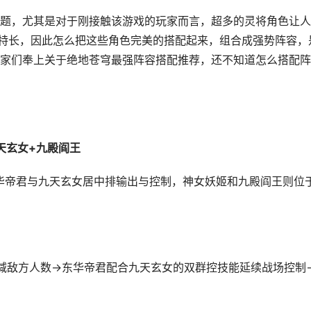
题，尤其是对于刚接触该游戏的玩家而言，超多的灵将角色让人
各的特长，因此怎么把这些角色完美的搭配起来，组合成强势阵容，
家们奉上关于绝地苍穹最强阵容搭配推荐，还不知道怎么搭配阵
玄女+九殿阎王​
华帝君与九天玄女居中排输出与控制，神女妖姬和九殿阎王则位
减敌方人数→东华帝君配合九天玄女的双群控技能延续战场控制