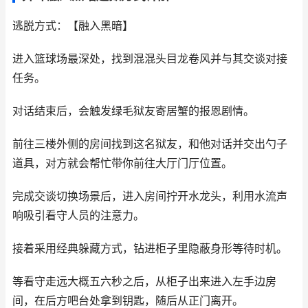
逃脱方式：【融入黑暗】
进入篮球场最深处，找到混混头目龙卷风并与其交谈对接
任务。
对话结束后，会触发绿毛狱友寄居蟹的报恩剧情。
前往三楼外侧的房间找到这名狱友，和他对话并交出勺子
道具，对方就会帮忙带你前往大厅门厅位置。
完成交谈切换场景后，进入房间拧开水龙头，利用水流声
响吸引看守人员的注意力。
接着采用经典躲藏方式，钻进柜子里隐蔽身形等待时机。
等看守走远大概五六秒之后，从柜子出来进入左手边房
间，在后方吧台处拿到钥匙，随后从正门离开。