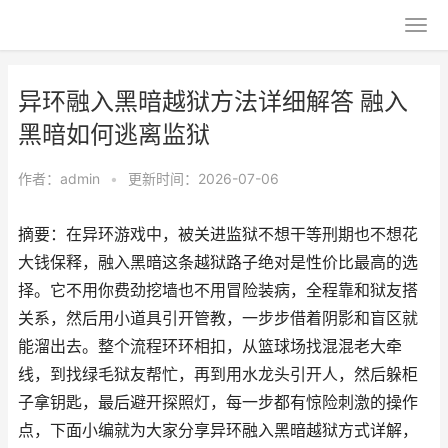
异环融入黑暗越狱方法详细解答 融入
黑暗如何逃离监狱
作者：
admin
•
更新时间：2026-07-06
摘要：在异环游戏中，被关进监狱不想干等刑期也不想花
大钱保释，融入黑暗这条越狱路子绝对是性价比最高的选
择。它不用你费劲挖墙也不用冒险装病，全程靠和狱友搭
关系，然后用小道具引开管教，一步步借着阴影和盲区就
能溜出去。整个流程环环相扣，从篮球场找混混老大牵
线，到找绿毛狱友帮忙，再到用水龙头引开人，然后躲柜
子拿钥匙，最后避开探照灯，每一步都有惊险刺激的操作
点，下面小编就为大家分享异环融入黑暗越狱方式详解，