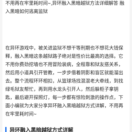
不用再在牢里耗时间~,异环融入黑暗越狱方法详细解答 融
入黑暗如何逃离监狱
在异环游戏中，被关进监狱不想干等刑期也不想花大钱保
释，融入黑暗这条越狱路子绝对是性价比最高的选择。它
不用你费劲挖墙也不用冒险装病，全程靠和狱友搭关系，
然后用小道具引开管教，一步步借着阴影和盲区就能溜出
去。整个流程环环相扣，从篮球场找混混老大牵线，到找
绿毛狱友帮忙，再到用水龙头引开人，然后躲柜子拿钥
匙，最后避开探照灯，每一步都有惊险刺激的操作点，下
面小编就为大家分享异环融入黑暗越狱方式详解，不用再
在牢里耗时间~
异环融入黑暗越狱方式详解