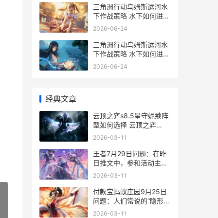
三角洲行动乌姆斯运河水
下作战策略 水下如何进行
交火 三角洲武器
2026-06-24
三角洲行动乌姆斯运河水
下作战策略 水下如何进行
交火 三角洲部队通关攻略
2026-06-24
经典文章
云顶之弈s8.5星守妮蔻阵
型如何选择 云顶之弈
s5.5
2026-03-11
王者7月29日问题：在昨
日推文中，参和活动主题
收集啥子道具，可用于解
2026-03-11
开星梦币、钻石夺宝抵用
券等奖励呢 王者7月5日
付款宝蚂蚁庄园9月25日
问题：人们常说的“隐形飞
机”是指 支付宝蚂蚁庄园
2026-03-11
»