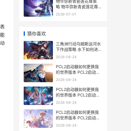
物华弥新青瓷莲花尊策
略 物华弥新青瓷莲花尊如
何配队 物华弥新青瓷莲花
2026-07-01
尊
表
猜你喜欢
能
动
三角洲行动乌姆斯运河水
下作战策略 水下如何进行
交火 三角洲行动乌姆河上
2026-06-24
游密码锁的最新版本更新
内容
PCL2启动器如何更换我
的世界版本 PCL2启动器
如何导入皮肤
2026-06-24
PCL2启动器如何更换我
的世界版本 PCL2启动器
如何将1.15.2版本升级到
2026-06-24
最新版本
PCL2启动器如何更换我
的世界版本 PCL2启动器
如何装皮肤
2026-06-24