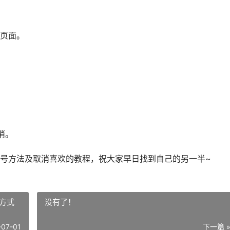
”页面。
。
消。
号方法及取消喜欢的教程，祝大家早日找到自己的另一半~
方式
没有了！
-07-01
下一篇 