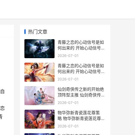
热门文章
青藤之恋的心动信号是如
何出来的 开始心动信号方
式 青藤之恋的心动信号怎
2026-07-01
么保留
青藤之恋的心动信号是如
何出来的 开始心动信号方
式 青藤之恋的心动信号是
2026-07-01
随机发起嘛
仙剑奇侠传之新的开始绝
自
顶阵型主推 仙剑奇侠传之
新的开始
2026-07-01
恋
物华弥新青瓷莲花尊策
青
略 物华弥新青瓷莲花尊如
何配队 物华弥新青瓷莲花
2026-07-01
尊装备