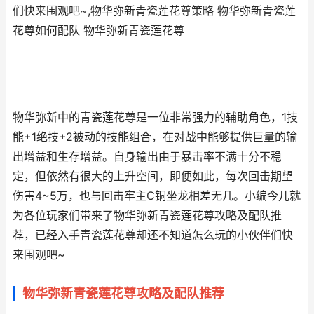
们快来围观吧~,物华弥新青瓷莲花尊策略 物华弥新青瓷莲
花尊如何配队 物华弥新青瓷莲花尊
物华弥新中的青瓷莲花尊是一位非常强力的辅助角色，1技
能+1绝技+2被动的技能组合，在对战中能够提供巨量的输
出增益和生存增益。自身输出由于暴击率不满十分不稳
定，但依然有很大的上升空间，即便如此，每次回击期望
伤害4~5万，也与回击牢主C铜坐龙相差无几。小编今儿就
为各位玩家们带来了物华弥新青瓷莲花尊攻略及配队推
荐，已经入手青瓷莲花尊却还不知道怎么玩的小伙伴们快
来围观吧~
物华弥新青瓷莲花尊攻略及配队推荐