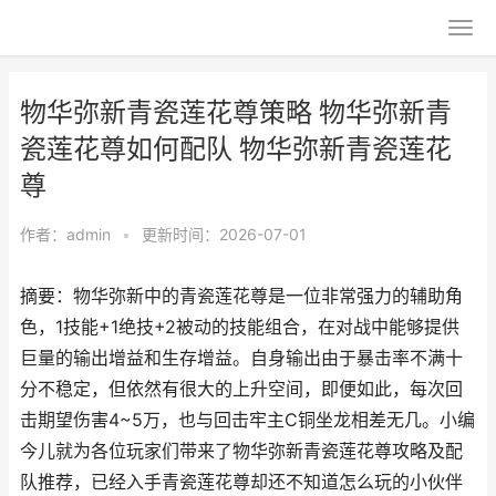
物华弥新青瓷莲花尊策略 物华弥新青
瓷莲花尊如何配队 物华弥新青瓷莲花
尊
作者：
admin
•
更新时间：2026-07-01
摘要：物华弥新中的青瓷莲花尊是一位非常强力的辅助角
色，1技能+1绝技+2被动的技能组合，在对战中能够提供
巨量的输出增益和生存增益。自身输出由于暴击率不满十
分不稳定，但依然有很大的上升空间，即便如此，每次回
击期望伤害4~5万，也与回击牢主C铜坐龙相差无几。小编
今儿就为各位玩家们带来了物华弥新青瓷莲花尊攻略及配
队推荐，已经入手青瓷莲花尊却还不知道怎么玩的小伙伴