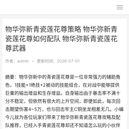
物华弥新青瓷莲花尊策略 物华弥新青
瓷莲花尊如何配队 物华弥新青瓷莲花
尊武器
作者：
admin
•
更新时间：2026-07-01
摘要：物华弥新中的青瓷莲花尊是一位非常强力的辅助角
色，1技能+1绝技+2被动的技能组合，在对战中能够提供
巨量的输出增益和生存增益。自身输出由于暴击率不满十
分不稳定，但依然有很大的上升空间，即便如此，每次回
击期望伤害4~5万，也与回击牢主C铜坐龙相差无几。小编
今儿就为各位玩家们带来了物华弥新青瓷莲花尊攻略及配
队推荐，已经入手青瓷莲花尊却还不知道怎么玩的小伙伴