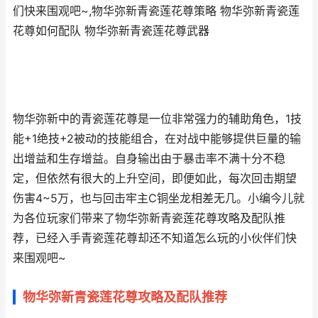
们快来围观吧~,物华弥新青瓷莲花尊策略 物华弥新青瓷莲
花尊如何配队 物华弥新青瓷莲花尊武器
物华弥新中的青瓷莲花尊是一位非常强力的辅助角色，1技
能+1绝技+2被动的技能组合，在对战中能够提供巨量的输
出增益和生存增益。自身输出由于暴击率不满十分不稳
定，但依然有很大的上升空间，即便如此，每次回击期望
伤害4~5万，也与回击牢主C铜坐龙相差无几。小编今儿就
为各位玩家们带来了物华弥新青瓷莲花尊攻略及配队推
荐，已经入手青瓷莲花尊却还不知道怎么玩的小伙伴们快
来围观吧~
物华弥新青瓷莲花尊攻略及配队推荐