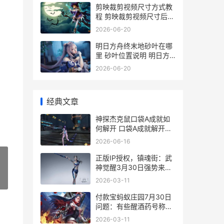
剪映裁剪视频尺寸方式教
程 剪映裁剪视频尺寸后有
黑边
2026-06-20
明日方舟终末地砂叶在哪
里 砂叶位置说明 明日方
舟终末地下载入口
2026-06-20
经典文章
神探杰克鼠口袋A成就如
何解开 口袋A成就解开方
式 神探杰克有几部
2026-06-16
正版IP授权，镇魂街：武
神觉醒3月30日强势来
袭，解开守护灵羁绊 正版
»
2026-03-11
授权是什么
付款宝蚂蚁庄园7月30日
问题：有些醒酒药号称能
迅速降低血液酒精含量,应
2026-03-11