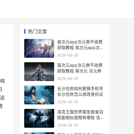
热门文章
易次元app次元券不收费
获取教程 易次元app次元
券在哪
2026-06-26
易次元app次元券不收费
获取教程 易次元 次元券
2026-06-26
纯
长沙住房如何更换手机号
日
长沙住房怎么修改身份证
这
2026-06-26
教
洛克王国世界南圣兽雀羽
技能相似宠物有哪些 洛克
王国世界南十字的订单
2026-06-26