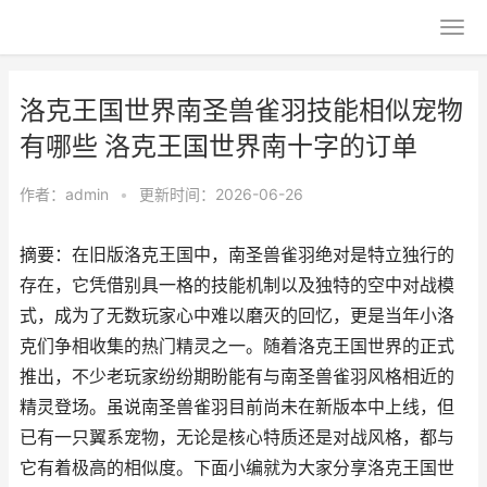
洛克王国世界南圣兽雀羽技能相似宠物
有哪些 洛克王国世界南十字的订单
作者：
admin
•
更新时间：2026-06-26
摘要：在旧版洛克王国中，南圣兽雀羽绝对是特立独行的
存在，它凭借别具一格的技能机制以及独特的空中对战模
式，成为了无数玩家心中难以磨灭的回忆，更是当年小洛
克们争相收集的热门精灵之一。随着洛克王国世界的正式
推出，不少老玩家纷纷期盼能有与南圣兽雀羽风格相近的
精灵登场。虽说南圣兽雀羽目前尚未在新版本中上线，但
已有一只翼系宠物，无论是核心特质还是对战风格，都与
它有着极高的相似度。下面小编就为大家分享洛克王国世