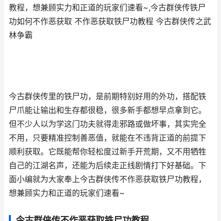
教程，想兼顾实力和正道的玩家们速看~,今古群侠传铁尸
功如何不作恶获取 不作恶获取铁尸功教程 今古群侠传之武
林争霸
今古群侠传里的铁尸功，是前期特别好用的外功，搭配铁
尸爪能让输出和生存都很稳，很多新手都想早点拿到它。
但不少人以为学这门功夫就得走邪路或做坏事，其实完全
不用，只要精准控制善恶值，就能在不违背正道的前提下
顺利获取。它既能帮你轻松度过新手开荒期，又不用牺牲
自己的江湖名声，还能为后续走正线剧情打下好基础。下
面小编就为大家奉上今古群侠传不作恶获取铁尸功教程，
想兼顾实力和正道的玩家们速看~
今古群侠传不作恶获取铁尸功教程