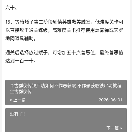
六十。
15、等待矮子第二阶段剧情英雄救美触发，低难度关卡可
以直接攻击通关练级，高难度关卡推荐使用烟雾弹或天罗
地网道具辅助，
通关后选择放过矮子，可增加五十点善恶值，最终善恶值
达到一百一十。
今古群侠传铁尸功如何不作恶获取 不作恶获取铁尸功教程
金古群侠传
« 上一篇
2026-06-01
没有了！
下一篇 »