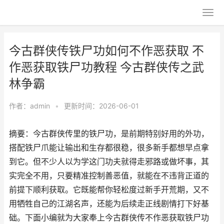
今古群侠传铁尸功如何不作恶获取 不
作恶获取铁尸功教程 今古群侠传之武
林争霸
作者：
admin
•
更新时间：2026-06-01
摘要：今古群侠传里的铁尸功，是前期特别好用的外功，
搭配铁尸爪能让输出和生存都很稳，很多新手都想早点拿
到它。但不少人以为学这门功夫就得走邪路或做坏事，其
实完全不用，只要精准控制善恶值，就能在不违背正道的
前提下顺利获取。它既能帮你轻松度过新手开荒期，又不
用牺牲自己的江湖名声，还能为后续走正线剧情打下好基
础。下面小编就为大家奉上今古群侠传不作恶获取铁尸功